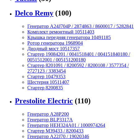
Delco Remy
(100)
Генератор A24J704P / 2874863 / 8600017 / 5282841
Комплект ремонтный 10511403
Крышка передняя генератора 10491185
Ротор генератора 1968904
Диодный мост 10517357
Стартер 19084201 / 0041518401 / 004151840180 /
0051512001 / 005151200180
Стартер 8201091 / 8200592 / 8200108 / 3577354 /
2727123 / 3383454
Стартер 10479353
Шестерня 10511407
Стартер 8200835
Prestolite Electric
(110)
Генератор A28P200
Генератор BLP3317A
Генератор HEH324A01 / 1000974264
Стартер M39433 / 8200433
Генератор A22J70 / 19020346