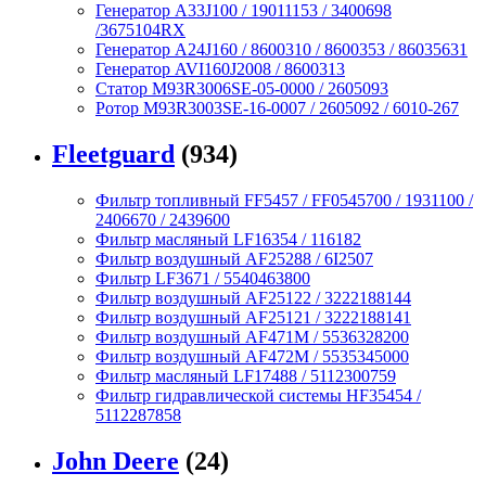
Генератор A33J100 / 19011153 / 3400698
/3675104RX
Генератор A24J160 / 8600310 / 8600353 / 86035631
Генератор AVI160J2008 / 8600313
Статор M93R3006SE-05-0000 / 2605093
Ротор M93R3003SE-16-0007 / 2605092 / 6010-267
Fleetguard
(934)
Фильтр топливный FF5457 / FF0545700 / 1931100 /
2406670 / 2439600
Фильтр масляный LF16354 / 116182
Фильтр воздушный AF25288 / 6I2507
Фильтр LF3671 / 5540463800
Фильтр воздушный AF25122 / 3222188144
Фильтр воздушный AF25121 / 3222188141
Фильтр воздушный AF471M / 5536328200
Фильтр воздушный AF472M / 5535345000
Фильтр масляный LF17488 / 5112300759
Фильтр гидравлической системы HF35454 /
5112287858
John Deere
(24)