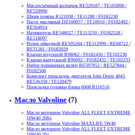
Маслосъёмный колпачок RE529187 / TE103090 /
RE529990
Шкив помпы R121038 / TE11288 / F0182230
Насос масляный DZ100057 / TE10910 / F0182492 /
RE504914
Натяжитель RE548027 / TE113250 / F0182528 /
RE518097
Ролик обводной RE505264 / TE112999 / RE68722 /
RE51281 / F0182029
Клапан впускной R98062 / F0182450 / TE102230
Клапан выпускной R90692 / F0182432 / TE102233
Набор поршневых колец RE507852 / RE527844 /
F0182506
Комплект прокладок двигателя John Deere 4045
RE536358 / TE120479
Прокладка головки блока 6068 R116516
Масло Valvoline
(7)
Масло моторное Valvoline ALL FLEET EXTREME
10W40 208л
Масло моторное Valvoline MAXLIFE 5W40
Масло моторное Valvoline ALL FLEET EXTREME
10W40 20л