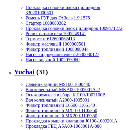
Прокладка головки блока цилиндров
330201000501
Ремень ГУР для ГАЗель 1.9.1575
Стартер 1008083382
Прокладка головки блок цилиндров 1009471272
Ролик натяжителя 1005249141
Термостат 612600062413
Фильтр масляный 1000000501
Фильтр топливный 1008088044
Насос гидроусилителя 612630030127
Насос водяной 1002053960
Yuchai
(31)
Сальник задний MS100-1600440
Вал коленчатый MKA00-1005001A-P
Ось коромысел в сборе KJ100-1007100B
Вал коленчатый A2000-1005001
Фильтр топливный L6500-1105140
Фильтр топливный MX100-1105350
Фильтр топливный MX200-1105350
Прокладка крышки клапанов J0100-1003201A
Прокладка ГБЦ A5A00-1003001A-386