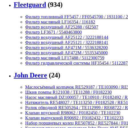
Fleetguard
(934)
Фильтр топливный FF5457 / FF0545700 / 1931100 / 2
Фильтр масляный LF16354 / 116182
Фильтр воздушный AF25288 / 6I2507
Фильтр LF3671 / 5540463800
Фильтр воздушный AF25122 / 3222188144
Фильтр воздушный AF25121 / 3222188141
Фильтр воздушный AF471M / 5536328200
Фильтр воздушный AF472M / 5535345000
Фильтр масляный LF17488 / 5112300759
Фильтр гидравлической системы HF35454 / 511228
John Deere
(24)
Маслосъёмный колпачок RE529187 / TE103090 / RE
Шкив помпы R121038 / TE11288 / F0182230
Насос масляный DZ100057 / TE10910 / F0182492 / 
Натяжитель RE548027 / TE113250 / F0182528 / RE5
Ролик обводной RE505264 / TE112999 / RE68722 / R
Клапан впускной R98062 / F0182450 / TE102230
Клапан выпускной R90692 / F0182432 / TE102233
Набор поршневых колец RE507852 / RE527844 / F0