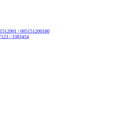
51512001 / 005151200180
7123 / 3383454