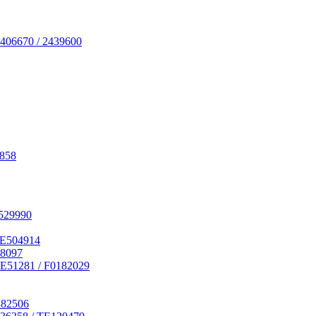
406670 / 2439600
7858
529990
RE504914
18097
E51281 / F0182029
182506