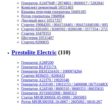
Генератор A24J704P / 2874863 / 8600017 / 5282841
Комплект ремонтный 10511403
Крышка передняя генератора 10491185
Ротор генератора 1968904
Диодный мост 10517357
Стартер 19084201 / 0041518401 / 004151840180 / 00
Стартер 8201091 / 8200592 / 8200108 / 3577354 / 272
Стартер 10479353
Шестерня 10511407
Стартер 8200835
Prestolite Electric
(110)
Генератор A28P200
Генератор BLP3317A
Генератор HEH324A01 / 1000974264
Стартер M39433 / 8200433
Генератор A22J70 / 19020346
Генератор A33J100 / 19011153 / 3400698 /3675104RX
Генератор A24J160 / 8600310 / 8600353 / 86035631
Генератор AVI160J2008 / 8600313
Статор M93R3006SE-05-0000 / 2605093
Ротор M93R3003SE-16-0007 / 2605092 / 6010-267