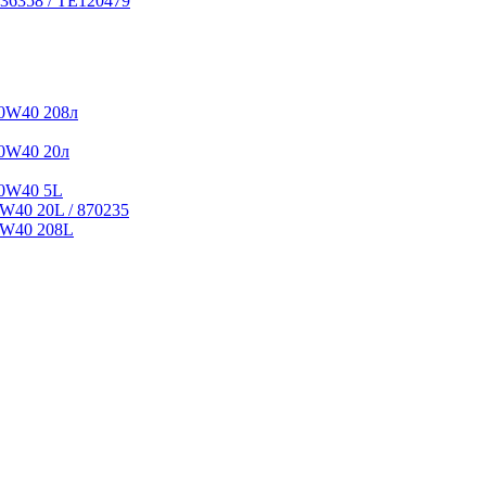
36358 / TE120479
0W40 208л
0W40 20л
10W40 5L
W40 20L / 870235
5W40 208L