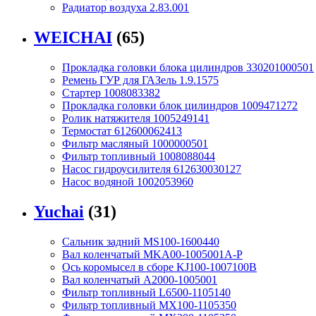
Радиатор воздуха 2.83.001
WEICHAI
(65)
Прокладка головки блока цилиндров 330201000501
Ремень ГУР для ГАЗель 1.9.1575
Стартер 1008083382
Прокладка головки блок цилиндров 1009471272
Ролик натяжителя 1005249141
Термостат 612600062413
Фильтр масляный 1000000501
Фильтр топливный 1008088044
Насос гидроусилителя 612630030127
Насос водяной 1002053960
Yuchai
(31)
Сальник задний MS100-1600440
Вал коленчатый MKA00-1005001A-P
Ось коромысел в сборе KJ100-1007100B
Вал коленчатый A2000-1005001
Фильтр топливный L6500-1105140
Фильтр топливный MX100-1105350