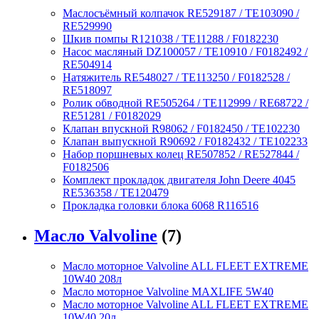
Маслосъёмный колпачок RE529187 / TE103090 /
RE529990
Шкив помпы R121038 / TE11288 / F0182230
Насос масляный DZ100057 / TE10910 / F0182492 /
RE504914
Натяжитель RE548027 / TE113250 / F0182528 /
RE518097
Ролик обводной RE505264 / TE112999 / RE68722 /
RE51281 / F0182029
Клапан впускной R98062 / F0182450 / TE102230
Клапан выпускной R90692 / F0182432 / TE102233
Набор поршневых колец RE507852 / RE527844 /
F0182506
Комплект прокладок двигателя John Deere 4045
RE536358 / TE120479
Прокладка головки блока 6068 R116516
Масло Valvoline
(7)
Масло моторное Valvoline ALL FLEET EXTREME
10W40 208л
Масло моторное Valvoline MAXLIFE 5W40
Масло моторное Valvoline ALL FLEET EXTREME
10W40 20л