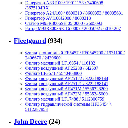
Генератор A33J100 / 19011153 / 3400698
/3675104RX
Генератор A24J160 / 8600310 / 8600353 / 86035631
Генератор AVI160J2008 / 8600313
Статор M93R3006SE-05-0000 / 2605093
Ротор M93R3003SE-16-0007 / 2605092 / 6010-267
Fleetguard
(934)
Фильтр топливный FF5457 / FF0545700 / 1931100 /
2406670 / 2439600
Фильтр масляный LF16354 / 116182
Фильтр воздушный AF25288 / 6I2507
Фильтр LF3671 / 5540463800
Фильтр воздушный AF25122 / 3222188144
Фильтр воздушный AF25121 / 3222188141
Фильтр воздушный AF471M / 5536328200
Фильтр воздушный AF472M / 5535345000
Фильтр масляный LF17488 / 5112300759
Фильтр гидравлической системы HF35454 /
5112287858
John Deere
(24)