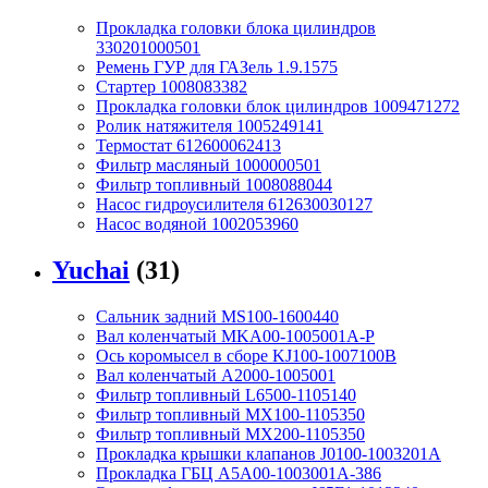
Прокладка головки блока цилиндров
330201000501
Ремень ГУР для ГАЗель 1.9.1575
Стартер 1008083382
Прокладка головки блок цилиндров 1009471272
Ролик натяжителя 1005249141
Термостат 612600062413
Фильтр масляный 1000000501
Фильтр топливный 1008088044
Насос гидроусилителя 612630030127
Насос водяной 1002053960
Yuchai
(31)
Сальник задний MS100-1600440
Вал коленчатый MKA00-1005001A-P
Ось коромысел в сборе KJ100-1007100B
Вал коленчатый A2000-1005001
Фильтр топливный L6500-1105140
Фильтр топливный MX100-1105350
Фильтр топливный MX200-1105350
Прокладка крышки клапанов J0100-1003201A
Прокладка ГБЦ A5A00-1003001A-386