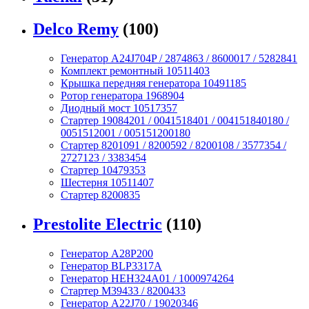
Delco Remy
(100)
Генератор A24J704P / 2874863 / 8600017 / 5282841
Комплект ремонтный 10511403
Крышка передняя генератора 10491185
Ротор генератора 1968904
Диодный мост 10517357
Стартер 19084201 / 0041518401 / 004151840180 /
0051512001 / 005151200180
Стартер 8201091 / 8200592 / 8200108 / 3577354 /
2727123 / 3383454
Стартер 10479353
Шестерня 10511407
Стартер 8200835
Prestolite Electric
(110)
Генератор A28P200
Генератор BLP3317A
Генератор HEH324A01 / 1000974264
Стартер M39433 / 8200433
Генератор A22J70 / 19020346