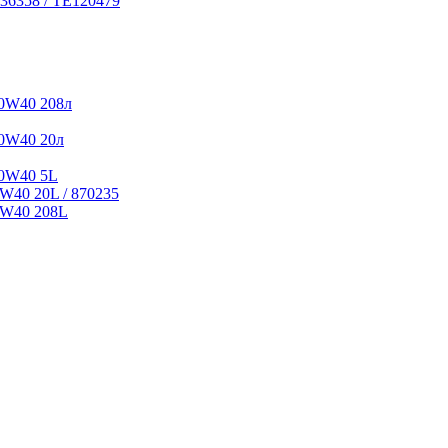
36358 / TE120479
0W40 208л
0W40 20л
10W40 5L
W40 20L / 870235
5W40 208L