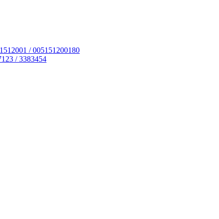
51512001 / 005151200180
7123 / 3383454