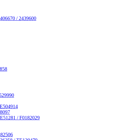
406670 / 2439600
7858
529990
RE504914
18097
E51281 / F0182029
182506