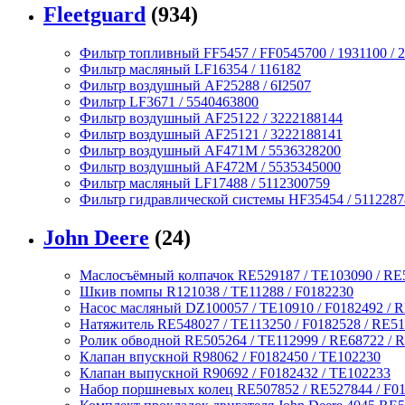
Fleetguard
(934)
Фильтр топливный FF5457 / FF0545700 / 1931100 / 2
Фильтр масляный LF16354 / 116182
Фильтр воздушный AF25288 / 6I2507
Фильтр LF3671 / 5540463800
Фильтр воздушный AF25122 / 3222188144
Фильтр воздушный AF25121 / 3222188141
Фильтр воздушный AF471M / 5536328200
Фильтр воздушный AF472M / 5535345000
Фильтр масляный LF17488 / 5112300759
Фильтр гидравлической системы HF35454 / 511228
John Deere
(24)
Маслосъёмный колпачок RE529187 / TE103090 / RE
Шкив помпы R121038 / TE11288 / F0182230
Насос масляный DZ100057 / TE10910 / F0182492 / 
Натяжитель RE548027 / TE113250 / F0182528 / RE5
Ролик обводной RE505264 / TE112999 / RE68722 / R
Клапан впускной R98062 / F0182450 / TE102230
Клапан выпускной R90692 / F0182432 / TE102233
Набор поршневых колец RE507852 / RE527844 / F0