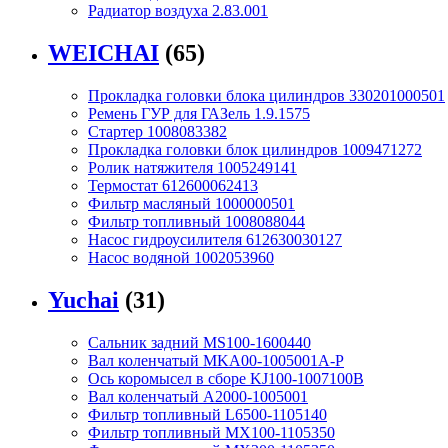
Радиатор воздуха 2.83.001
WEICHAI
(65)
Прокладка головки блока цилиндров 330201000501
Ремень ГУР для ГАЗель 1.9.1575
Стартер 1008083382
Прокладка головки блок цилиндров 1009471272
Ролик натяжителя 1005249141
Термостат 612600062413
Фильтр масляный 1000000501
Фильтр топливный 1008088044
Насос гидроусилителя 612630030127
Насос водяной 1002053960
Yuchai
(31)
Сальник задний MS100-1600440
Вал коленчатый MKA00-1005001A-P
Ось коромысел в сборе KJ100-1007100B
Вал коленчатый A2000-1005001
Фильтр топливный L6500-1105140
Фильтр топливный MX100-1105350