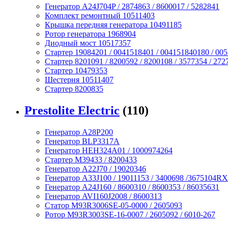
Генератор A24J704P / 2874863 / 8600017 / 5282841
Комплект ремонтный 10511403
Крышка передняя генератора 10491185
Ротор генератора 1968904
Диодный мост 10517357
Стартер 19084201 / 0041518401 / 004151840180 / 00
Стартер 8201091 / 8200592 / 8200108 / 3577354 / 272
Стартер 10479353
Шестерня 10511407
Стартер 8200835
Prestolite Electric
(110)
Генератор A28P200
Генератор BLP3317A
Генератор HEH324A01 / 1000974264
Стартер M39433 / 8200433
Генератор A22J70 / 19020346
Генератор A33J100 / 19011153 / 3400698 /3675104RX
Генератор A24J160 / 8600310 / 8600353 / 86035631
Генератор AVI160J2008 / 8600313
Статор M93R3006SE-05-0000 / 2605093
Ротор M93R3003SE-16-0007 / 2605092 / 6010-267