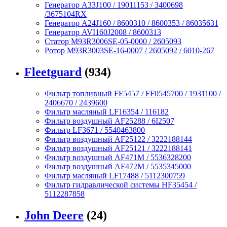
Генератор A33J100 / 19011153 / 3400698
/3675104RX
Генератор A24J160 / 8600310 / 8600353 / 86035631
Генератор AVI160J2008 / 8600313
Статор M93R3006SE-05-0000 / 2605093
Ротор M93R3003SE-16-0007 / 2605092 / 6010-267
Fleetguard
(934)
Фильтр топливный FF5457 / FF0545700 / 1931100 /
2406670 / 2439600
Фильтр масляный LF16354 / 116182
Фильтр воздушный AF25288 / 6I2507
Фильтр LF3671 / 5540463800
Фильтр воздушный AF25122 / 3222188144
Фильтр воздушный AF25121 / 3222188141
Фильтр воздушный AF471M / 5536328200
Фильтр воздушный AF472M / 5535345000
Фильтр масляный LF17488 / 5112300759
Фильтр гидравлической системы HF35454 /
5112287858
John Deere
(24)