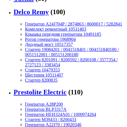
Delco Remy
(100)
Генератор A24J704P / 2874863 / 8600017 / 5282841
Комплект ремонтный 10511403
Крышка передняя генератора 10491185
Ротор генератора 1968904
Диодный мост 10517357
Стартер 19084201 / 0041518401 / 004151840180 /
0051512001 / 005151200180
Стартер 8201091 / 8200592 / 8200108 / 3577354 /
2727123 / 3383454
Стартер 10479353
Шестерня 10511407
Стартер 8200835
Prestolite Electric
(110)
Генератор A28P200
Генератор BLP3317A
Генератор HEH324A01 / 1000974264
Стартер M39433 / 8200433
Генератор A22J70 / 19020346