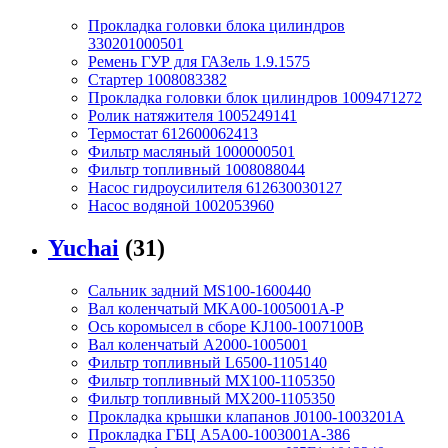
Прокладка головки блока цилиндров
330201000501
Ремень ГУР для ГАЗель 1.9.1575
Стартер 1008083382
Прокладка головки блок цилиндров 1009471272
Ролик натяжителя 1005249141
Термостат 612600062413
Фильтр масляный 1000000501
Фильтр топливный 1008088044
Насос гидроусилителя 612630030127
Насос водяной 1002053960
Yuchai
(31)
Сальник задний MS100-1600440
Вал коленчатый MKA00-1005001A-P
Ось коромысел в сборе KJ100-1007100B
Вал коленчатый A2000-1005001
Фильтр топливный L6500-1105140
Фильтр топливный MX100-1105350
Фильтр топливный MX200-1105350
Прокладка крышки клапанов J0100-1003201A
Прокладка ГБЦ A5A00-1003001A-386