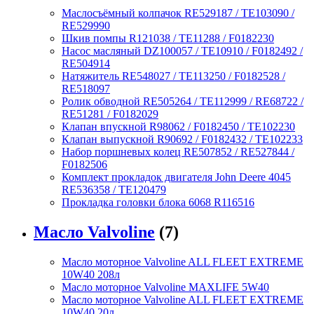
Маслосъёмный колпачок RE529187 / TE103090 /
RE529990
Шкив помпы R121038 / TE11288 / F0182230
Насос масляный DZ100057 / TE10910 / F0182492 /
RE504914
Натяжитель RE548027 / TE113250 / F0182528 /
RE518097
Ролик обводной RE505264 / TE112999 / RE68722 /
RE51281 / F0182029
Клапан впускной R98062 / F0182450 / TE102230
Клапан выпускной R90692 / F0182432 / TE102233
Набор поршневых колец RE507852 / RE527844 /
F0182506
Комплект прокладок двигателя John Deere 4045
RE536358 / TE120479
Прокладка головки блока 6068 R116516
Масло Valvoline
(7)
Масло моторное Valvoline ALL FLEET EXTREME
10W40 208л
Масло моторное Valvoline MAXLIFE 5W40
Масло моторное Valvoline ALL FLEET EXTREME
10W40 20л