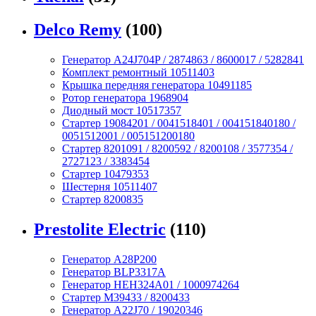
Delco Remy
(100)
Генератор A24J704P / 2874863 / 8600017 / 5282841
Комплект ремонтный 10511403
Крышка передняя генератора 10491185
Ротор генератора 1968904
Диодный мост 10517357
Стартер 19084201 / 0041518401 / 004151840180 /
0051512001 / 005151200180
Стартер 8201091 / 8200592 / 8200108 / 3577354 /
2727123 / 3383454
Стартер 10479353
Шестерня 10511407
Стартер 8200835
Prestolite Electric
(110)
Генератор A28P200
Генератор BLP3317A
Генератор HEH324A01 / 1000974264
Стартер M39433 / 8200433
Генератор A22J70 / 19020346