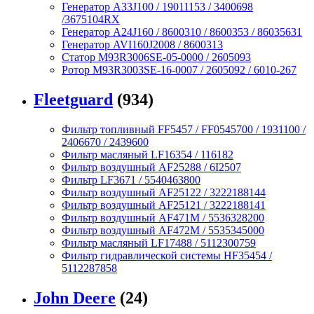
Генератор A33J100 / 19011153 / 3400698
/3675104RX
Генератор A24J160 / 8600310 / 8600353 / 86035631
Генератор AVI160J2008 / 8600313
Статор M93R3006SE-05-0000 / 2605093
Ротор M93R3003SE-16-0007 / 2605092 / 6010-267
Fleetguard
(934)
Фильтр топливный FF5457 / FF0545700 / 1931100 /
2406670 / 2439600
Фильтр масляный LF16354 / 116182
Фильтр воздушный AF25288 / 6I2507
Фильтр LF3671 / 5540463800
Фильтр воздушный AF25122 / 3222188144
Фильтр воздушный AF25121 / 3222188141
Фильтр воздушный AF471M / 5536328200
Фильтр воздушный AF472M / 5535345000
Фильтр масляный LF17488 / 5112300759
Фильтр гидравлической системы HF35454 /
5112287858
John Deere
(24)