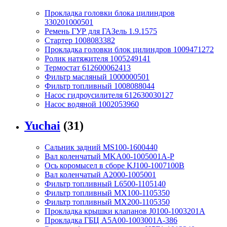
Прокладка головки блока цилиндров
330201000501
Ремень ГУР для ГАЗель 1.9.1575
Стартер 1008083382
Прокладка головки блок цилиндров 1009471272
Ролик натяжителя 1005249141
Термостат 612600062413
Фильтр масляный 1000000501
Фильтр топливный 1008088044
Насос гидроусилителя 612630030127
Насос водяной 1002053960
Yuchai
(31)
Сальник задний MS100-1600440
Вал коленчатый MKA00-1005001A-P
Ось коромысел в сборе KJ100-1007100B
Вал коленчатый A2000-1005001
Фильтр топливный L6500-1105140
Фильтр топливный MX100-1105350
Фильтр топливный MX200-1105350
Прокладка крышки клапанов J0100-1003201A
Прокладка ГБЦ A5A00-1003001A-386