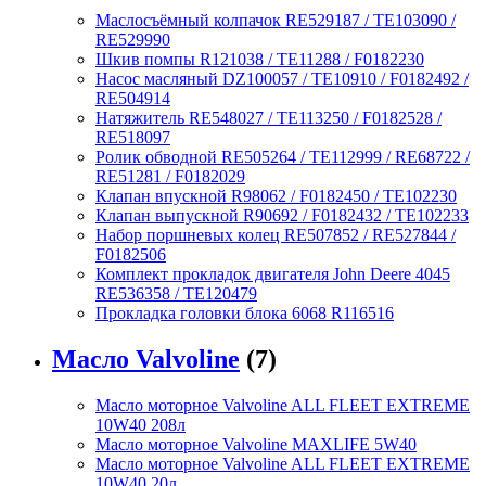
Маслосъёмный колпачок RE529187 / TE103090 /
RE529990
Шкив помпы R121038 / TE11288 / F0182230
Насос масляный DZ100057 / TE10910 / F0182492 /
RE504914
Натяжитель RE548027 / TE113250 / F0182528 /
RE518097
Ролик обводной RE505264 / TE112999 / RE68722 /
RE51281 / F0182029
Клапан впускной R98062 / F0182450 / TE102230
Клапан выпускной R90692 / F0182432 / TE102233
Набор поршневых колец RE507852 / RE527844 /
F0182506
Комплект прокладок двигателя John Deere 4045
RE536358 / TE120479
Прокладка головки блока 6068 R116516
Масло Valvoline
(7)
Масло моторное Valvoline ALL FLEET EXTREME
10W40 208л
Масло моторное Valvoline MAXLIFE 5W40
Масло моторное Valvoline ALL FLEET EXTREME
10W40 20л