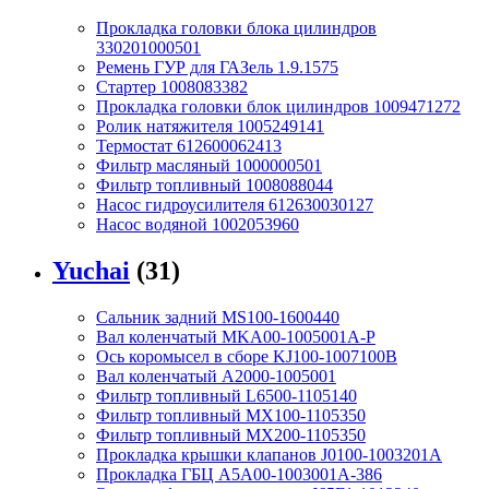
Прокладка головки блока цилиндров
330201000501
Ремень ГУР для ГАЗель 1.9.1575
Стартер 1008083382
Прокладка головки блок цилиндров 1009471272
Ролик натяжителя 1005249141
Термостат 612600062413
Фильтр масляный 1000000501
Фильтр топливный 1008088044
Насос гидроусилителя 612630030127
Насос водяной 1002053960
Yuchai
(31)
Сальник задний MS100-1600440
Вал коленчатый MKA00-1005001A-P
Ось коромысел в сборе KJ100-1007100B
Вал коленчатый A2000-1005001
Фильтр топливный L6500-1105140
Фильтр топливный MX100-1105350
Фильтр топливный MX200-1105350
Прокладка крышки клапанов J0100-1003201A
Прокладка ГБЦ A5A00-1003001A-386