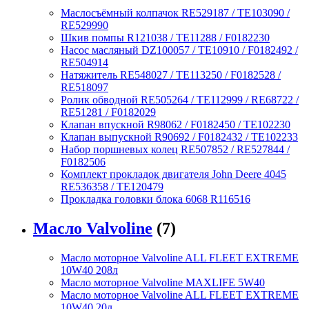
Маслосъёмный колпачок RE529187 / TE103090 /
RE529990
Шкив помпы R121038 / TE11288 / F0182230
Насос масляный DZ100057 / TE10910 / F0182492 /
RE504914
Натяжитель RE548027 / TE113250 / F0182528 /
RE518097
Ролик обводной RE505264 / TE112999 / RE68722 /
RE51281 / F0182029
Клапан впускной R98062 / F0182450 / TE102230
Клапан выпускной R90692 / F0182432 / TE102233
Набор поршневых колец RE507852 / RE527844 /
F0182506
Комплект прокладок двигателя John Deere 4045
RE536358 / TE120479
Прокладка головки блока 6068 R116516
Масло Valvoline
(7)
Масло моторное Valvoline ALL FLEET EXTREME
10W40 208л
Масло моторное Valvoline MAXLIFE 5W40
Масло моторное Valvoline ALL FLEET EXTREME
10W40 20л