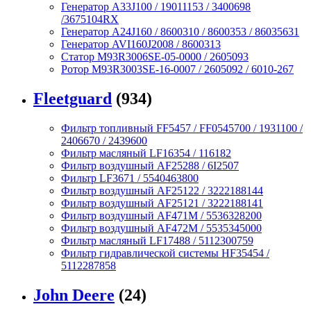
Генератор A33J100 / 19011153 / 3400698
/3675104RX
Генератор A24J160 / 8600310 / 8600353 / 86035631
Генератор AVI160J2008 / 8600313
Статор M93R3006SE-05-0000 / 2605093
Ротор M93R3003SE-16-0007 / 2605092 / 6010-267
Fleetguard
(934)
Фильтр топливный FF5457 / FF0545700 / 1931100 /
2406670 / 2439600
Фильтр масляный LF16354 / 116182
Фильтр воздушный AF25288 / 6I2507
Фильтр LF3671 / 5540463800
Фильтр воздушный AF25122 / 3222188144
Фильтр воздушный AF25121 / 3222188141
Фильтр воздушный AF471M / 5536328200
Фильтр воздушный AF472M / 5535345000
Фильтр масляный LF17488 / 5112300759
Фильтр гидравлической системы HF35454 /
5112287858
John Deere
(24)