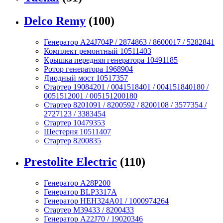
Delco Remy
(100)
Генератор A24J704P / 2874863 / 8600017 / 5282841
Комплект ремонтный 10511403
Крышка передняя генератора 10491185
Ротор генератора 1968904
Диодный мост 10517357
Стартер 19084201 / 0041518401 / 004151840180 /
0051512001 / 005151200180
Стартер 8201091 / 8200592 / 8200108 / 3577354 /
2727123 / 3383454
Стартер 10479353
Шестерня 10511407
Стартер 8200835
Prestolite Electric
(110)
Генератор A28P200
Генератор BLP3317A
Генератор HEH324A01 / 1000974264
Стартер M39433 / 8200433
Генератор A22J70 / 19020346