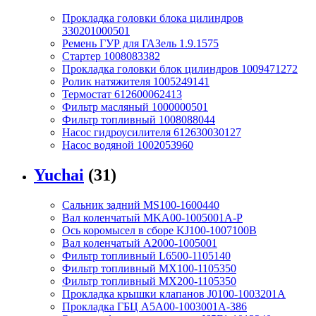
Прокладка головки блока цилиндров
330201000501
Ремень ГУР для ГАЗель 1.9.1575
Стартер 1008083382
Прокладка головки блок цилиндров 1009471272
Ролик натяжителя 1005249141
Термостат 612600062413
Фильтр масляный 1000000501
Фильтр топливный 1008088044
Насос гидроусилителя 612630030127
Насос водяной 1002053960
Yuchai
(31)
Сальник задний MS100-1600440
Вал коленчатый MKA00-1005001A-P
Ось коромысел в сборе KJ100-1007100B
Вал коленчатый A2000-1005001
Фильтр топливный L6500-1105140
Фильтр топливный MX100-1105350
Фильтр топливный MX200-1105350
Прокладка крышки клапанов J0100-1003201A
Прокладка ГБЦ A5A00-1003001A-386