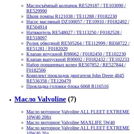
Маслосъёмный колпачок RE529187 / TE103090 /
RE529990
Шкив помпы R121038 / TE11288 / F0182230
Насос масляный DZ100057 / TE10910 / F0182492 /
RE504914
Натяжитель RE548027 / TE113250 / F0182528 /
RE518097
Ролик обводной RE505264 / TE112999 / RE68722 /
RE51281 / F0182029
Клапан впускной R98062 / F0182450 / TE102230
Клапан выпускной R90692 / F0182432 / TE102233
Набор поршневых колец RE507852 / RE527844 /
F0182506
Комплект прокладок двигателя John Deere 4045
RE536358 / TE120479
Прокладка головки блока 6068 R116516
Масло Valvoline
(7)
Масло моторное Valvoline ALL FLEET EXTREME
10W40 208л
Масло моторное Valvoline MAXLIFE 5W40
Масло моторное Valvoline ALL FLEET EXTREME
10W40 20л