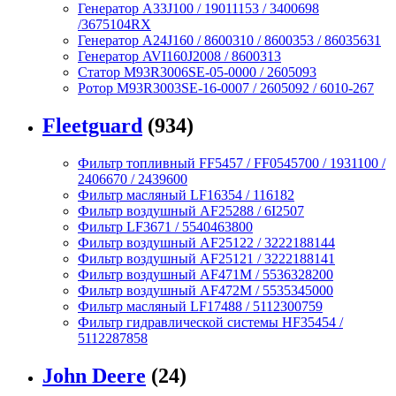
Генератор A33J100 / 19011153 / 3400698
/3675104RX
Генератор A24J160 / 8600310 / 8600353 / 86035631
Генератор AVI160J2008 / 8600313
Статор M93R3006SE-05-0000 / 2605093
Ротор M93R3003SE-16-0007 / 2605092 / 6010-267
Fleetguard
(934)
Фильтр топливный FF5457 / FF0545700 / 1931100 /
2406670 / 2439600
Фильтр масляный LF16354 / 116182
Фильтр воздушный AF25288 / 6I2507
Фильтр LF3671 / 5540463800
Фильтр воздушный AF25122 / 3222188144
Фильтр воздушный AF25121 / 3222188141
Фильтр воздушный AF471M / 5536328200
Фильтр воздушный AF472M / 5535345000
Фильтр масляный LF17488 / 5112300759
Фильтр гидравлической системы HF35454 /
5112287858
John Deere
(24)