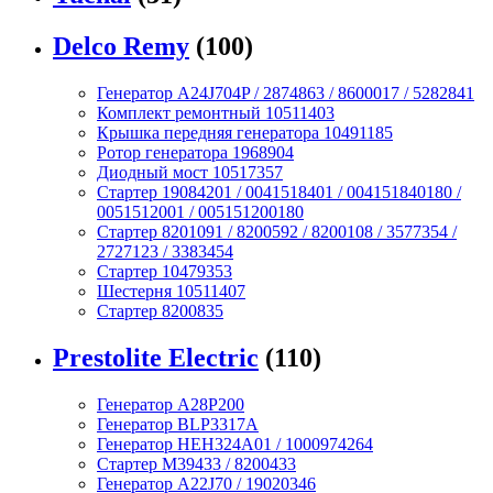
Delco Remy
(100)
Генератор A24J704P / 2874863 / 8600017 / 5282841
Комплект ремонтный 10511403
Крышка передняя генератора 10491185
Ротор генератора 1968904
Диодный мост 10517357
Стартер 19084201 / 0041518401 / 004151840180 /
0051512001 / 005151200180
Стартер 8201091 / 8200592 / 8200108 / 3577354 /
2727123 / 3383454
Стартер 10479353
Шестерня 10511407
Стартер 8200835
Prestolite Electric
(110)
Генератор A28P200
Генератор BLP3317A
Генератор HEH324A01 / 1000974264
Стартер M39433 / 8200433
Генератор A22J70 / 19020346