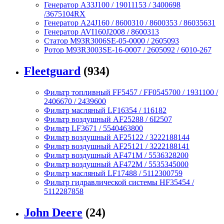
Генератор A33J100 / 19011153 / 3400698
/3675104RX
Генератор A24J160 / 8600310 / 8600353 / 86035631
Генератор AVI160J2008 / 8600313
Статор M93R3006SE-05-0000 / 2605093
Ротор M93R3003SE-16-0007 / 2605092 / 6010-267
Fleetguard
(934)
Фильтр топливный FF5457 / FF0545700 / 1931100 /
2406670 / 2439600
Фильтр масляный LF16354 / 116182
Фильтр воздушный AF25288 / 6I2507
Фильтр LF3671 / 5540463800
Фильтр воздушный AF25122 / 3222188144
Фильтр воздушный AF25121 / 3222188141
Фильтр воздушный AF471M / 5536328200
Фильтр воздушный AF472M / 5535345000
Фильтр масляный LF17488 / 5112300759
Фильтр гидравлической системы HF35454 /
5112287858
John Deere
(24)