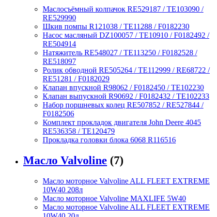
Маслосъёмный колпачок RE529187 / TE103090 /
RE529990
Шкив помпы R121038 / TE11288 / F0182230
Насос масляный DZ100057 / TE10910 / F0182492 /
RE504914
Натяжитель RE548027 / TE113250 / F0182528 /
RE518097
Ролик обводной RE505264 / TE112999 / RE68722 /
RE51281 / F0182029
Клапан впускной R98062 / F0182450 / TE102230
Клапан выпускной R90692 / F0182432 / TE102233
Набор поршневых колец RE507852 / RE527844 /
F0182506
Комплект прокладок двигателя John Deere 4045
RE536358 / TE120479
Прокладка головки блока 6068 R116516
Масло Valvoline
(7)
Масло моторное Valvoline ALL FLEET EXTREME
10W40 208л
Масло моторное Valvoline MAXLIFE 5W40
Масло моторное Valvoline ALL FLEET EXTREME
10W40 20л