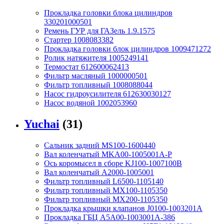
Прокладка головки блока цилиндров
330201000501
Ремень ГУР для ГАЗель 1.9.1575
Стартер 1008083382
Прокладка головки блок цилиндров 1009471272
Ролик натяжителя 1005249141
Термостат 612600062413
Фильтр масляный 1000000501
Фильтр топливный 1008088044
Насос гидроусилителя 612630030127
Насос водяной 1002053960
Yuchai
(31)
Сальник задний MS100-1600440
Вал коленчатый MKA00-1005001A-P
Ось коромысел в сборе KJ100-1007100B
Вал коленчатый A2000-1005001
Фильтр топливный L6500-1105140
Фильтр топливный MX100-1105350
Фильтр топливный MX200-1105350
Прокладка крышки клапанов J0100-1003201A
Прокладка ГБЦ A5A00-1003001A-386