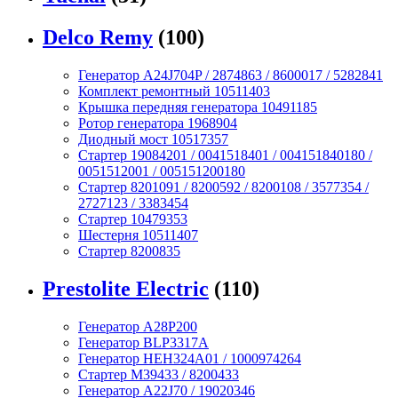
Delco Remy
(100)
Генератор A24J704P / 2874863 / 8600017 / 5282841
Комплект ремонтный 10511403
Крышка передняя генератора 10491185
Ротор генератора 1968904
Диодный мост 10517357
Стартер 19084201 / 0041518401 / 004151840180 /
0051512001 / 005151200180
Стартер 8201091 / 8200592 / 8200108 / 3577354 /
2727123 / 3383454
Стартер 10479353
Шестерня 10511407
Стартер 8200835
Prestolite Electric
(110)
Генератор A28P200
Генератор BLP3317A
Генератор HEH324A01 / 1000974264
Стартер M39433 / 8200433
Генератор A22J70 / 19020346