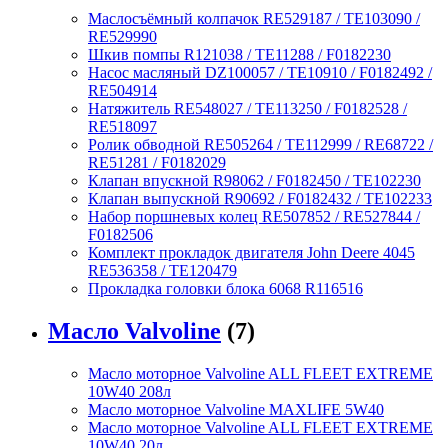
Маслосъёмный колпачок RE529187 / TE103090 /
RE529990
Шкив помпы R121038 / TE11288 / F0182230
Насос масляный DZ100057 / TE10910 / F0182492 /
RE504914
Натяжитель RE548027 / TE113250 / F0182528 /
RE518097
Ролик обводной RE505264 / TE112999 / RE68722 /
RE51281 / F0182029
Клапан впускной R98062 / F0182450 / TE102230
Клапан выпускной R90692 / F0182432 / TE102233
Набор поршневых колец RE507852 / RE527844 /
F0182506
Комплект прокладок двигателя John Deere 4045
RE536358 / TE120479
Прокладка головки блока 6068 R116516
Масло Valvoline
(7)
Масло моторное Valvoline ALL FLEET EXTREME
10W40 208л
Масло моторное Valvoline MAXLIFE 5W40
Масло моторное Valvoline ALL FLEET EXTREME
10W40 20л