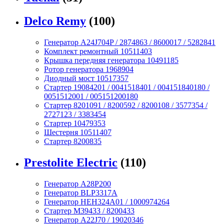
Delco Remy
(100)
Генератор A24J704P / 2874863 / 8600017 / 5282841
Комплект ремонтный 10511403
Крышка передняя генератора 10491185
Ротор генератора 1968904
Диодный мост 10517357
Стартер 19084201 / 0041518401 / 004151840180 /
0051512001 / 005151200180
Стартер 8201091 / 8200592 / 8200108 / 3577354 /
2727123 / 3383454
Стартер 10479353
Шестерня 10511407
Стартер 8200835
Prestolite Electric
(110)
Генератор A28P200
Генератор BLP3317A
Генератор HEH324A01 / 1000974264
Стартер M39433 / 8200433
Генератор A22J70 / 19020346