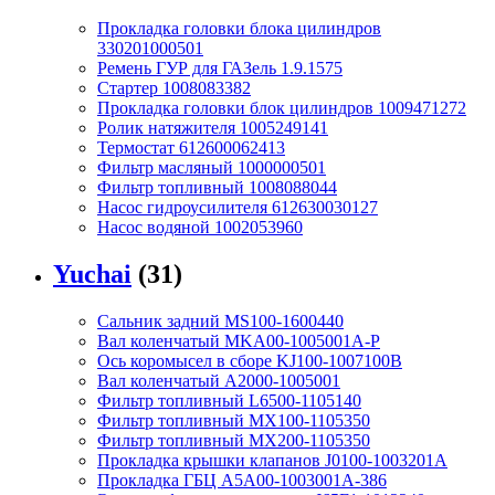
Прокладка головки блока цилиндров
330201000501
Ремень ГУР для ГАЗель 1.9.1575
Стартер 1008083382
Прокладка головки блок цилиндров 1009471272
Ролик натяжителя 1005249141
Термостат 612600062413
Фильтр масляный 1000000501
Фильтр топливный 1008088044
Насос гидроусилителя 612630030127
Насос водяной 1002053960
Yuchai
(31)
Сальник задний MS100-1600440
Вал коленчатый MKA00-1005001A-P
Ось коромысел в сборе KJ100-1007100B
Вал коленчатый A2000-1005001
Фильтр топливный L6500-1105140
Фильтр топливный MX100-1105350
Фильтр топливный MX200-1105350
Прокладка крышки клапанов J0100-1003201A
Прокладка ГБЦ A5A00-1003001A-386