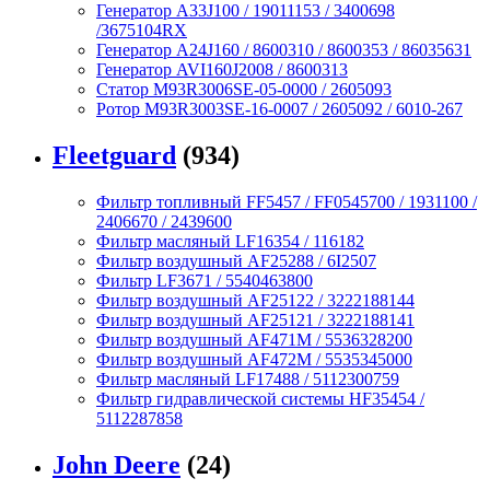
Генератор A33J100 / 19011153 / 3400698
/3675104RX
Генератор A24J160 / 8600310 / 8600353 / 86035631
Генератор AVI160J2008 / 8600313
Статор M93R3006SE-05-0000 / 2605093
Ротор M93R3003SE-16-0007 / 2605092 / 6010-267
Fleetguard
(934)
Фильтр топливный FF5457 / FF0545700 / 1931100 /
2406670 / 2439600
Фильтр масляный LF16354 / 116182
Фильтр воздушный AF25288 / 6I2507
Фильтр LF3671 / 5540463800
Фильтр воздушный AF25122 / 3222188144
Фильтр воздушный AF25121 / 3222188141
Фильтр воздушный AF471M / 5536328200
Фильтр воздушный AF472M / 5535345000
Фильтр масляный LF17488 / 5112300759
Фильтр гидравлической системы HF35454 /
5112287858
John Deere
(24)