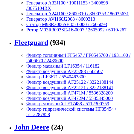
Генератор A33J100 / 19011153 / 3400698
/3675104RX
Генератор A24J160 / 8600310 / 8600353 / 86035631
Генератор AVI160J2008 / 8600313
Статор M93R3006SE-05-0000 / 2605093
Ротор M93R3003SE-16-0007 / 2605092 / 6010-267
Fleetguard
(934)
Фильтр топливный FF5457 / FF0545700 / 1931100 /
2406670 / 2439600
Фильтр масляный LF16354 / 116182
Фильтр воздушный AF25288 / 6I2507
Фильтр LF3671 / 5540463800
Фильтр воздушный AF25122 / 3222188144
Фильтр воздушный AF25121 / 3222188141
Фильтр воздушный AF471M / 5536328200
Фильтр воздушный AF472M / 5535345000
Фильтр масляный LF17488 / 5112300759
Фильтр гидравлической системы HF35454 /
5112287858
John Deere
(24)