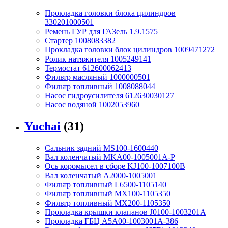
Прокладка головки блока цилиндров
330201000501
Ремень ГУР для ГАЗель 1.9.1575
Стартер 1008083382
Прокладка головки блок цилиндров 1009471272
Ролик натяжителя 1005249141
Термостат 612600062413
Фильтр масляный 1000000501
Фильтр топливный 1008088044
Насос гидроусилителя 612630030127
Насос водяной 1002053960
Yuchai
(31)
Сальник задний MS100-1600440
Вал коленчатый MKA00-1005001A-P
Ось коромысел в сборе KJ100-1007100B
Вал коленчатый A2000-1005001
Фильтр топливный L6500-1105140
Фильтр топливный MX100-1105350
Фильтр топливный MX200-1105350
Прокладка крышки клапанов J0100-1003201A
Прокладка ГБЦ A5A00-1003001A-386