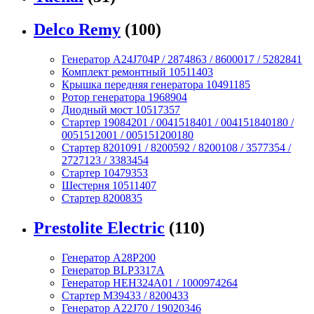
Delco Remy
(100)
Генератор A24J704P / 2874863 / 8600017 / 5282841
Комплект ремонтный 10511403
Крышка передняя генератора 10491185
Ротор генератора 1968904
Диодный мост 10517357
Стартер 19084201 / 0041518401 / 004151840180 /
0051512001 / 005151200180
Стартер 8201091 / 8200592 / 8200108 / 3577354 /
2727123 / 3383454
Стартер 10479353
Шестерня 10511407
Стартер 8200835
Prestolite Electric
(110)
Генератор A28P200
Генератор BLP3317A
Генератор HEH324A01 / 1000974264
Стартер M39433 / 8200433
Генератор A22J70 / 19020346