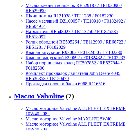
Маслосъёмный колпачок RE529187 / TE103090 /
RE529990
Шкив помпы R121038 / TE11288 / F0182230
Насос масляный DZ100057 / TE10910 / F0182492 /
RE504914
Натяжитель RE548027 / TE113250 / F0182528 /
RE518097
Ролик обводной RE505264 / TE112999 / RE68722 /
RE51281 / F0182029
Клапан впускной R98062 / F0182450 / TE102230
Клапан выпускной R90692 / F0182432 / TE102233
Набор поршневых колец RE507852 / RE527844 /
F0182506
Комплект прокладок двигателя John Deere 4045
RE536358 / TE120479
Прокладка головки блока 6068 R116516
Масло Valvoline
(7)
Масло моторное Valvoline ALL FLEET EXTREME
10W40 208л
Масло моторное Valvoline MAXLIFE 5W40
Масло моторное Valvoline ALL FLEET EXTREME
10W40 20л