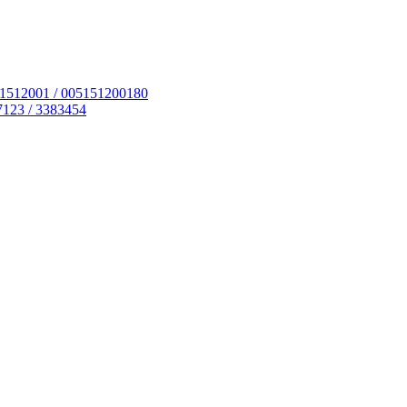
51512001 / 005151200180
7123 / 3383454