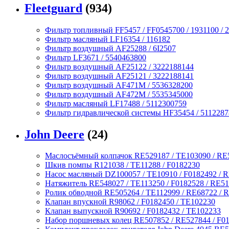
Fleetguard
(934)
Фильтр топливный FF5457 / FF0545700 / 1931100 / 2
Фильтр масляный LF16354 / 116182
Фильтр воздушный AF25288 / 6I2507
Фильтр LF3671 / 5540463800
Фильтр воздушный AF25122 / 3222188144
Фильтр воздушный AF25121 / 3222188141
Фильтр воздушный AF471M / 5536328200
Фильтр воздушный AF472M / 5535345000
Фильтр масляный LF17488 / 5112300759
Фильтр гидравлической системы HF35454 / 511228
John Deere
(24)
Маслосъёмный колпачок RE529187 / TE103090 / RE
Шкив помпы R121038 / TE11288 / F0182230
Насос масляный DZ100057 / TE10910 / F0182492 / 
Натяжитель RE548027 / TE113250 / F0182528 / RE5
Ролик обводной RE505264 / TE112999 / RE68722 / R
Клапан впускной R98062 / F0182450 / TE102230
Клапан выпускной R90692 / F0182432 / TE102233
Набор поршневых колец RE507852 / RE527844 / F0