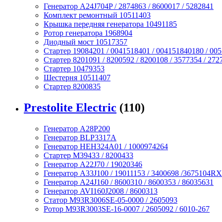
Генератор A24J704P / 2874863 / 8600017 / 5282841
Комплект ремонтный 10511403
Крышка передняя генератора 10491185
Ротор генератора 1968904
Диодный мост 10517357
Стартер 19084201 / 0041518401 / 004151840180 / 00
Стартер 8201091 / 8200592 / 8200108 / 3577354 / 272
Стартер 10479353
Шестерня 10511407
Стартер 8200835
Prestolite Electric
(110)
Генератор A28P200
Генератор BLP3317A
Генератор HEH324A01 / 1000974264
Стартер M39433 / 8200433
Генератор A22J70 / 19020346
Генератор A33J100 / 19011153 / 3400698 /3675104RX
Генератор A24J160 / 8600310 / 8600353 / 86035631
Генератор AVI160J2008 / 8600313
Статор M93R3006SE-05-0000 / 2605093
Ротор M93R3003SE-16-0007 / 2605092 / 6010-267