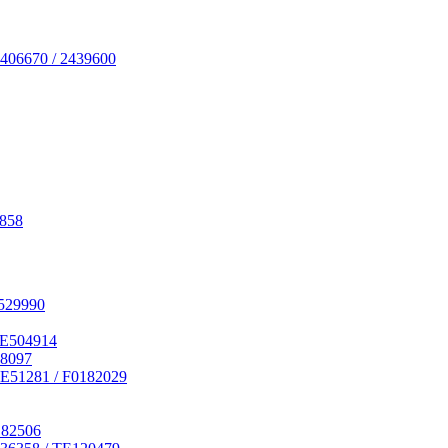
406670 / 2439600
7858
529990
RE504914
18097
E51281 / F0182029
182506