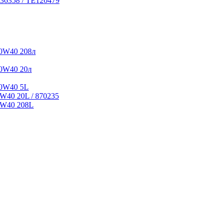
36358 / TE120479
0W40 208л
0W40 20л
10W40 5L
W40 20L / 870235
5W40 208L