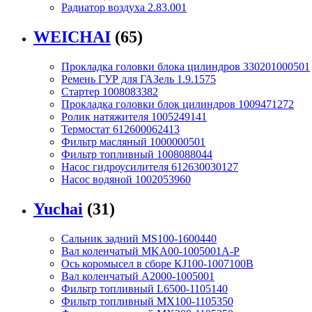
Радиатор воздуха 2.83.001
WEICHAI
(65)
Прокладка головки блока цилиндров 330201000501
Ремень ГУР для ГАЗель 1.9.1575
Стартер 1008083382
Прокладка головки блок цилиндров 1009471272
Ролик натяжителя 1005249141
Термостат 612600062413
Фильтр масляный 1000000501
Фильтр топливный 1008088044
Насос гидроусилителя 612630030127
Насос водяной 1002053960
Yuchai
(31)
Сальник задний MS100-1600440
Вал коленчатый MKA00-1005001A-P
Ось коромысел в сборе KJ100-1007100B
Вал коленчатый A2000-1005001
Фильтр топливный L6500-1105140
Фильтр топливный MX100-1105350