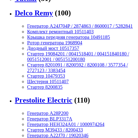
Delco Remy
(100)
Генератор A24J704P / 2874863 / 8600017 / 5282841
Комплект ремонтный 10511403
Крышка передняя генератора 10491185
Ротор генератора 1968904
Диодный мост 10517357
Стартер 19084201 / 0041518401 / 004151840180 /
0051512001 / 005151200180
Стартер 8201091 / 8200592 / 8200108 / 3577354 /
2727123 / 3383454
Стартер 10479353
Шестерня 10511407
Стартер 8200835
Prestolite Electric
(110)
Генератор A28P200
Генератор BLP3317A
Генератор HEH324A01 / 1000974264
Стартер M39433 / 8200433
Генератор A22J70 / 19020346