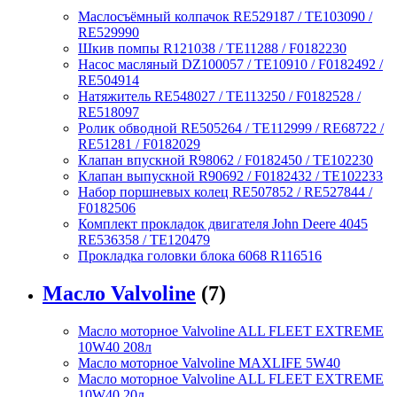
Маслосъёмный колпачок RE529187 / TE103090 /
RE529990
Шкив помпы R121038 / TE11288 / F0182230
Насос масляный DZ100057 / TE10910 / F0182492 /
RE504914
Натяжитель RE548027 / TE113250 / F0182528 /
RE518097
Ролик обводной RE505264 / TE112999 / RE68722 /
RE51281 / F0182029
Клапан впускной R98062 / F0182450 / TE102230
Клапан выпускной R90692 / F0182432 / TE102233
Набор поршневых колец RE507852 / RE527844 /
F0182506
Комплект прокладок двигателя John Deere 4045
RE536358 / TE120479
Прокладка головки блока 6068 R116516
Масло Valvoline
(7)
Масло моторное Valvoline ALL FLEET EXTREME
10W40 208л
Масло моторное Valvoline MAXLIFE 5W40
Масло моторное Valvoline ALL FLEET EXTREME
10W40 20л