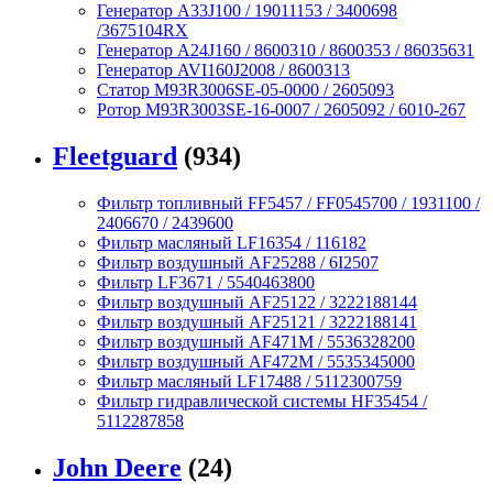
Генератор A33J100 / 19011153 / 3400698
/3675104RX
Генератор A24J160 / 8600310 / 8600353 / 86035631
Генератор AVI160J2008 / 8600313
Статор M93R3006SE-05-0000 / 2605093
Ротор M93R3003SE-16-0007 / 2605092 / 6010-267
Fleetguard
(934)
Фильтр топливный FF5457 / FF0545700 / 1931100 /
2406670 / 2439600
Фильтр масляный LF16354 / 116182
Фильтр воздушный AF25288 / 6I2507
Фильтр LF3671 / 5540463800
Фильтр воздушный AF25122 / 3222188144
Фильтр воздушный AF25121 / 3222188141
Фильтр воздушный AF471M / 5536328200
Фильтр воздушный AF472M / 5535345000
Фильтр масляный LF17488 / 5112300759
Фильтр гидравлической системы HF35454 /
5112287858
John Deere
(24)