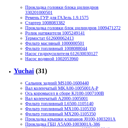
Прокладка головки блока цилиндров
330201000501
Ремень ГУР для ГАЗель 1.9.1575
Стартер 1008083382
Прокладка головки блок цилиндров 1009471272
Ролик натяжителя 1005249141
Термостат 612600062413
Фильтр масляный 1000000501
Фильтр топливный 1008088044
Насос гидроусилителя 612630030127
Насос водяной 1002053960
Yuchai
(31)
Сальник задний MS100-1600440
Вал коленчатый MKA00-1005001A-P
Ось коромысел в сборе KJ100-1007100B
Вал коленчатый A2000-1005001
Фильтр топливный L6500-1105140
Фильтр топливный MX100-1105350
Фильтр топливный MX200-1105350
Прокладка крышки клапанов J0100-1003201A
Прокладка ГБЦ A5A00-1003001A-386