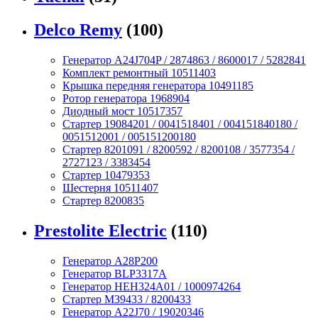
Delco Remy
(100)
Генератор A24J704P / 2874863 / 8600017 / 5282841
Комплект ремонтный 10511403
Крышка передняя генератора 10491185
Ротор генератора 1968904
Диодный мост 10517357
Стартер 19084201 / 0041518401 / 004151840180 /
0051512001 / 005151200180
Стартер 8201091 / 8200592 / 8200108 / 3577354 /
2727123 / 3383454
Стартер 10479353
Шестерня 10511407
Стартер 8200835
Prestolite Electric
(110)
Генератор A28P200
Генератор BLP3317A
Генератор HEH324A01 / 1000974264
Стартер M39433 / 8200433
Генератор A22J70 / 19020346