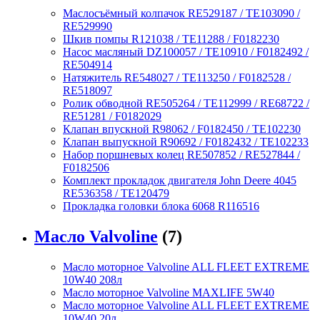
Маслосъёмный колпачок RE529187 / TE103090 /
RE529990
Шкив помпы R121038 / TE11288 / F0182230
Насос масляный DZ100057 / TE10910 / F0182492 /
RE504914
Натяжитель RE548027 / TE113250 / F0182528 /
RE518097
Ролик обводной RE505264 / TE112999 / RE68722 /
RE51281 / F0182029
Клапан впускной R98062 / F0182450 / TE102230
Клапан выпускной R90692 / F0182432 / TE102233
Набор поршневых колец RE507852 / RE527844 /
F0182506
Комплект прокладок двигателя John Deere 4045
RE536358 / TE120479
Прокладка головки блока 6068 R116516
Масло Valvoline
(7)
Масло моторное Valvoline ALL FLEET EXTREME
10W40 208л
Масло моторное Valvoline MAXLIFE 5W40
Масло моторное Valvoline ALL FLEET EXTREME
10W40 20л