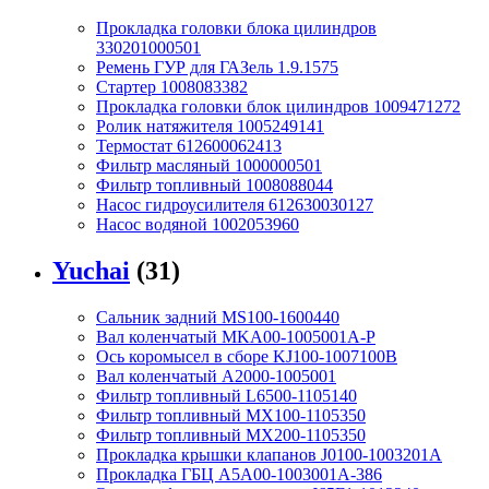
Прокладка головки блока цилиндров
330201000501
Ремень ГУР для ГАЗель 1.9.1575
Стартер 1008083382
Прокладка головки блок цилиндров 1009471272
Ролик натяжителя 1005249141
Термостат 612600062413
Фильтр масляный 1000000501
Фильтр топливный 1008088044
Насос гидроусилителя 612630030127
Насос водяной 1002053960
Yuchai
(31)
Сальник задний MS100-1600440
Вал коленчатый MKA00-1005001A-P
Ось коромысел в сборе KJ100-1007100B
Вал коленчатый A2000-1005001
Фильтр топливный L6500-1105140
Фильтр топливный MX100-1105350
Фильтр топливный MX200-1105350
Прокладка крышки клапанов J0100-1003201A
Прокладка ГБЦ A5A00-1003001A-386