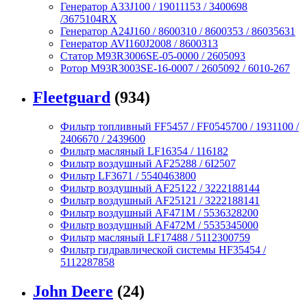
Генератор A33J100 / 19011153 / 3400698
/3675104RX
Генератор A24J160 / 8600310 / 8600353 / 86035631
Генератор AVI160J2008 / 8600313
Статор M93R3006SE-05-0000 / 2605093
Ротор M93R3003SE-16-0007 / 2605092 / 6010-267
Fleetguard
(934)
Фильтр топливный FF5457 / FF0545700 / 1931100 /
2406670 / 2439600
Фильтр масляный LF16354 / 116182
Фильтр воздушный AF25288 / 6I2507
Фильтр LF3671 / 5540463800
Фильтр воздушный AF25122 / 3222188144
Фильтр воздушный AF25121 / 3222188141
Фильтр воздушный AF471M / 5536328200
Фильтр воздушный AF472M / 5535345000
Фильтр масляный LF17488 / 5112300759
Фильтр гидравлической системы HF35454 /
5112287858
John Deere
(24)