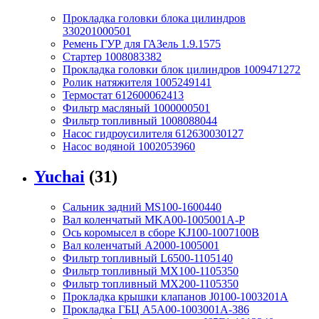
Прокладка головки блока цилиндров
330201000501
Ремень ГУР для ГАЗель 1.9.1575
Стартер 1008083382
Прокладка головки блок цилиндров 1009471272
Ролик натяжителя 1005249141
Термостат 612600062413
Фильтр масляный 1000000501
Фильтр топливный 1008088044
Насос гидроусилителя 612630030127
Насос водяной 1002053960
Yuchai
(31)
Сальник задний MS100-1600440
Вал коленчатый MKA00-1005001A-P
Ось коромысел в сборе KJ100-1007100B
Вал коленчатый A2000-1005001
Фильтр топливный L6500-1105140
Фильтр топливный MX100-1105350
Фильтр топливный MX200-1105350
Прокладка крышки клапанов J0100-1003201A
Прокладка ГБЦ A5A00-1003001A-386