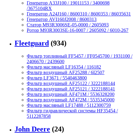
Генератор A33J100 / 19011153 / 3400698
/3675104RX
Генератор A24J160 / 8600310 / 8600353 / 86035631
Генератор AVI160J2008 / 8600313
Статор M93R3006SE-05-0000 / 2605093
Ротор M93R3003SE-16-0007 / 2605092 / 6010-267
Fleetguard
(934)
Фильтр топливный FF5457 / FF0545700 / 1931100 /
2406670 / 2439600
Фильтр масляный LF16354 / 116182
Фильтр воздушный AF25288 / 6I2507
Фильтр LF3671 / 5540463800
Фильтр воздушный AF25122 / 3222188144
Фильтр воздушный AF25121 / 3222188141
Фильтр воздушный AF471M / 5536328200
Фильтр воздушный AF472M / 5535345000
Фильтр масляный LF17488 / 5112300759
Фильтр гидравлической системы HF35454 /
5112287858
John Deere
(24)