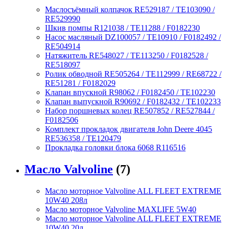
Маслосъёмный колпачок RE529187 / TE103090 /
RE529990
Шкив помпы R121038 / TE11288 / F0182230
Насос масляный DZ100057 / TE10910 / F0182492 /
RE504914
Натяжитель RE548027 / TE113250 / F0182528 /
RE518097
Ролик обводной RE505264 / TE112999 / RE68722 /
RE51281 / F0182029
Клапан впускной R98062 / F0182450 / TE102230
Клапан выпускной R90692 / F0182432 / TE102233
Набор поршневых колец RE507852 / RE527844 /
F0182506
Комплект прокладок двигателя John Deere 4045
RE536358 / TE120479
Прокладка головки блока 6068 R116516
Масло Valvoline
(7)
Масло моторное Valvoline ALL FLEET EXTREME
10W40 208л
Масло моторное Valvoline MAXLIFE 5W40
Масло моторное Valvoline ALL FLEET EXTREME
10W40 20л