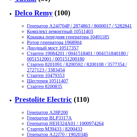
Delco Remy
(100)
Генератор A24J704P / 2874863 / 8600017 / 5282841
Комплект ремонтный 10511403
Крышка передняя генератора 10491185
Ротор генератора 1968904
Диодный мост 10517357
Стартер 19084201 / 0041518401 / 004151840180 /
0051512001 / 005151200180
Стартер 8201091 / 8200592 / 8200108 / 3577354 /
2727123 / 3383454
Стартер 10479353
Шестерня 10511407
Стартер 8200835
Prestolite Electric
(110)
Генератор A28P200
Генератор BLP3317A
Генератор HEH324A01 / 1000974264
Стартер M39433 / 8200433
Генератор A22J70 / 19020346