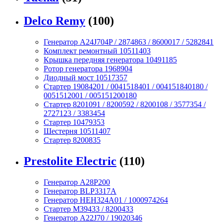
Delco Remy
(100)
Генератор A24J704P / 2874863 / 8600017 / 5282841
Комплект ремонтный 10511403
Крышка передняя генератора 10491185
Ротор генератора 1968904
Диодный мост 10517357
Стартер 19084201 / 0041518401 / 004151840180 /
0051512001 / 005151200180
Стартер 8201091 / 8200592 / 8200108 / 3577354 /
2727123 / 3383454
Стартер 10479353
Шестерня 10511407
Стартер 8200835
Prestolite Electric
(110)
Генератор A28P200
Генератор BLP3317A
Генератор HEH324A01 / 1000974264
Стартер M39433 / 8200433
Генератор A22J70 / 19020346