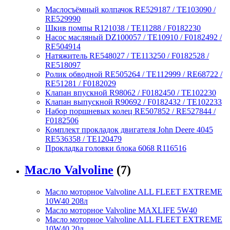
Маслосъёмный колпачок RE529187 / TE103090 /
RE529990
Шкив помпы R121038 / TE11288 / F0182230
Насос масляный DZ100057 / TE10910 / F0182492 /
RE504914
Натяжитель RE548027 / TE113250 / F0182528 /
RE518097
Ролик обводной RE505264 / TE112999 / RE68722 /
RE51281 / F0182029
Клапан впускной R98062 / F0182450 / TE102230
Клапан выпускной R90692 / F0182432 / TE102233
Набор поршневых колец RE507852 / RE527844 /
F0182506
Комплект прокладок двигателя John Deere 4045
RE536358 / TE120479
Прокладка головки блока 6068 R116516
Масло Valvoline
(7)
Масло моторное Valvoline ALL FLEET EXTREME
10W40 208л
Масло моторное Valvoline MAXLIFE 5W40
Масло моторное Valvoline ALL FLEET EXTREME
10W40 20л