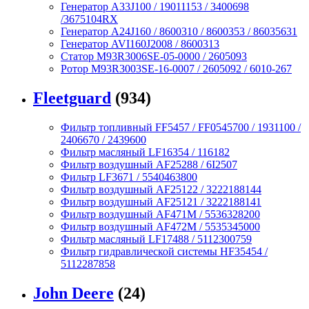
Генератор A33J100 / 19011153 / 3400698
/3675104RX
Генератор A24J160 / 8600310 / 8600353 / 86035631
Генератор AVI160J2008 / 8600313
Статор M93R3006SE-05-0000 / 2605093
Ротор M93R3003SE-16-0007 / 2605092 / 6010-267
Fleetguard
(934)
Фильтр топливный FF5457 / FF0545700 / 1931100 /
2406670 / 2439600
Фильтр масляный LF16354 / 116182
Фильтр воздушный AF25288 / 6I2507
Фильтр LF3671 / 5540463800
Фильтр воздушный AF25122 / 3222188144
Фильтр воздушный AF25121 / 3222188141
Фильтр воздушный AF471M / 5536328200
Фильтр воздушный AF472M / 5535345000
Фильтр масляный LF17488 / 5112300759
Фильтр гидравлической системы HF35454 /
5112287858
John Deere
(24)