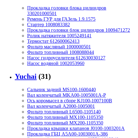
Прокладка головки блока цилиндров
330201000501
Ремень ГУР для ГАЗель 1.9.1575
Стартер 1008083382
Прокладка головки блок цилиндров 1009471272
Ролик натяжителя 1005249141
Термостат 612600062413
Фильтр масляный 1000000501
Фильтр топливный 1008088044
Насос гидроусилителя 612630030127
Насос водяной 1002053960
Yuchai
(31)
Сальник задний MS100-1600440
Вал коленчатый MKA00-1005001A-P
Ось коромысел в сборе KJ100-1007100B
Вал коленчатый A2000-1005001
Фильтр топливный L6500-1105140
Фильтр топливный MX100-1105350
Фильтр топливный MX200-1105350
Прокладка крышки клапанов J0100-1003201A
Прокладка ГБЦ A5A00-1003001A-386