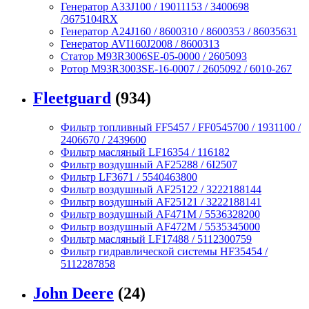
Генератор A33J100 / 19011153 / 3400698
/3675104RX
Генератор A24J160 / 8600310 / 8600353 / 86035631
Генератор AVI160J2008 / 8600313
Статор M93R3006SE-05-0000 / 2605093
Ротор M93R3003SE-16-0007 / 2605092 / 6010-267
Fleetguard
(934)
Фильтр топливный FF5457 / FF0545700 / 1931100 /
2406670 / 2439600
Фильтр масляный LF16354 / 116182
Фильтр воздушный AF25288 / 6I2507
Фильтр LF3671 / 5540463800
Фильтр воздушный AF25122 / 3222188144
Фильтр воздушный AF25121 / 3222188141
Фильтр воздушный AF471M / 5536328200
Фильтр воздушный AF472M / 5535345000
Фильтр масляный LF17488 / 5112300759
Фильтр гидравлической системы HF35454 /
5112287858
John Deere
(24)