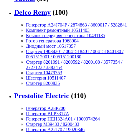
Delco Remy
(100)
Генератор A24J704P / 2874863 / 8600017 / 5282841
Комплект ремонтный 10511403
Крышка передняя генератора 10491185
Ротор генератора 1968904
Диодный мост 10517357
Стартер 19084201 / 0041518401 / 004151840180 /
0051512001 / 005151200180
Стартер 8201091 / 8200592 / 8200108 / 3577354 /
2727123 / 3383454
Стартер 10479353
Шестерня 10511407
Стартер 8200835
Prestolite Electric
(110)
Генератор A28P200
Генератор BLP3317A
Генератор HEH324A01 / 1000974264
Стартер M39433 / 8200433
Генератор A22J70 / 19020346