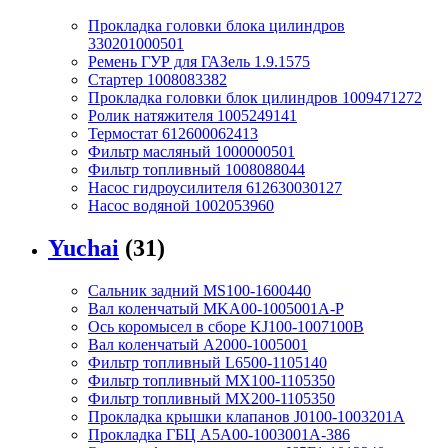
Прокладка головки блока цилиндров
330201000501
Ремень ГУР для ГАЗель 1.9.1575
Стартер 1008083382
Прокладка головки блок цилиндров 1009471272
Ролик натяжителя 1005249141
Термостат 612600062413
Фильтр масляный 1000000501
Фильтр топливный 1008088044
Насос гидроусилителя 612630030127
Насос водяной 1002053960
Yuchai
(31)
Сальник задний MS100-1600440
Вал коленчатый MKA00-1005001A-P
Ось коромысел в сборе KJ100-1007100B
Вал коленчатый A2000-1005001
Фильтр топливный L6500-1105140
Фильтр топливный MX100-1105350
Фильтр топливный MX200-1105350
Прокладка крышки клапанов J0100-1003201A
Прокладка ГБЦ A5A00-1003001A-386