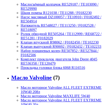
Маслосъёмный колпачок RE529187 / TE103090 /
RE529990
Шкив помпы R121038 / TE11288 / F0182230
Насос масляный DZ100057 / TE10910 / F0182492 /
RE504914
Натяжитель RE548027 / TE113250 / F0182528 /
RE518097
Ролик обводной RE505264 / TE112999 / RE68722 /
RE51281 / F0182029
Клапан впускной R98062 / F0182450 / TE102230
Клапан выпускной R90692 / F0182432 / TE102233
Набор поршневых колец RE507852 / RE527844 /
F0182506
Комплект прокладок двигателя John Deere 4045
RE536358 / TE120479
Прокладка головки блока 6068 R116516
Масло Valvoline
(7)
Масло моторное Valvoline ALL FLEET EXTREME
10W40 208л
Масло моторное Valvoline MAXLIFE 5W40
Масло моторное Valvoline ALL FLEET EXTREME
10W40 20л