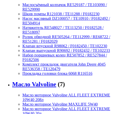
Маслосъёмный колпачок RE529187 / TE103090 /
RE529990
Шкив помпы R121038 / TE11288 / F0182230
Насос масляный DZ100057 / TE10910 / F0182492 /
RE504914
Натяжитель RE548027 / TE113250 / F0182528 /
RE518097
Ролик обводной RE505264 / TE112999 / RE68722 /
RE51281 / F0182029
Клапан впускной R98062 / F0182450 / TE102230
Клапан выпускной R90692 / F0182432 / TE102233
Набор поршневых колец RE507852 / RE527844 /
F0182506
Комплект прокладок двигателя John Deere 4045
RE536358 / TE120479
Прокладка головки блока 6068 R116516
Масло Valvoline
(7)
Масло моторное Valvoline ALL FLEET EXTREME
10W40 208л
Масло моторное Valvoline MAXLIFE 5W40
Масло моторное Valvoline ALL FLEET EXTREME
10W40 20л