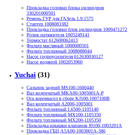
Прокладка головки блока цилиндров
330201000501
Ремень ГУР для ГАЗель 1.9.1575
Стартер 1008083382
Прокладка головки блок цилиндров 1009471272
Ролик натяжителя 1005249141
Термостат 612600062413
Фильтр масляный 1000000501
Фильтр топливный 1008088044
Насос гидроусилителя 612630030127
Насос водяной 1002053960
Yuchai
(31)
Сальник задний MS100-1600440
Вал коленчатый MKA00-1005001A-P
Ось коромысел в сборе KJ100-1007100B
Вал коленчатый A2000-1005001
Фильтр топливный L6500-1105140
Фильтр топливный MX100-1105350
Фильтр топливный MX200-1105350
Прокладка крышки клапанов J0100-1003201A
Прокладка ГБЦ A5A00-1003001A-386