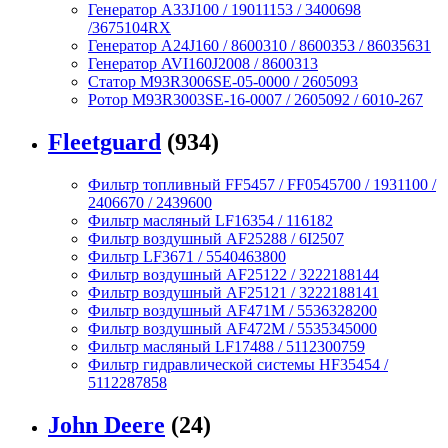
Генератор A33J100 / 19011153 / 3400698
/3675104RX
Генератор A24J160 / 8600310 / 8600353 / 86035631
Генератор AVI160J2008 / 8600313
Статор M93R3006SE-05-0000 / 2605093
Ротор M93R3003SE-16-0007 / 2605092 / 6010-267
Fleetguard
(934)
Фильтр топливный FF5457 / FF0545700 / 1931100 /
2406670 / 2439600
Фильтр масляный LF16354 / 116182
Фильтр воздушный AF25288 / 6I2507
Фильтр LF3671 / 5540463800
Фильтр воздушный AF25122 / 3222188144
Фильтр воздушный AF25121 / 3222188141
Фильтр воздушный AF471M / 5536328200
Фильтр воздушный AF472M / 5535345000
Фильтр масляный LF17488 / 5112300759
Фильтр гидравлической системы HF35454 /
5112287858
John Deere
(24)