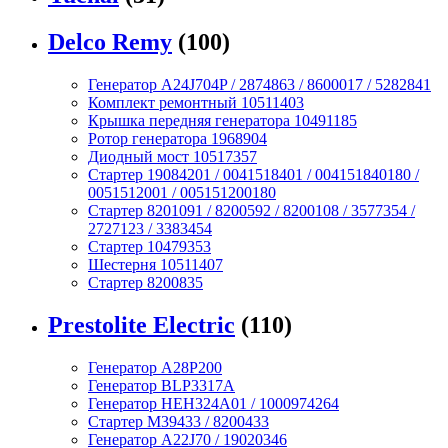
Delco Remy
(100)
Генератор A24J704P / 2874863 / 8600017 / 5282841
Комплект ремонтный 10511403
Крышка передняя генератора 10491185
Ротор генератора 1968904
Диодный мост 10517357
Стартер 19084201 / 0041518401 / 004151840180 /
0051512001 / 005151200180
Стартер 8201091 / 8200592 / 8200108 / 3577354 /
2727123 / 3383454
Стартер 10479353
Шестерня 10511407
Стартер 8200835
Prestolite Electric
(110)
Генератор A28P200
Генератор BLP3317A
Генератор HEH324A01 / 1000974264
Стартер M39433 / 8200433
Генератор A22J70 / 19020346