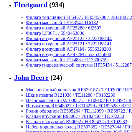
Fleetguard
(934)
Фильтр топливный FF5457 / FF0545700 / 1931100 / 2
Фильтр масляный LF16354 / 116182
Фильтр воздушный AF25288 / 6I2507
Фильтр LF3671 / 5540463800
Фильтр воздушный AF25122 / 3222188144
Фильтр воздушный AF25121 / 3222188141
Фильтр воздушный AF471M / 5536328200
Фильтр воздушный AF472M / 5535345000
Фильтр масляный LF17488 / 5112300759
Фильтр гидравлической системы HF35454 / 511228
John Deere
(24)
Маслосъёмный колпачок RE529187 / TE103090 / RE
Шкив помпы R121038 / TE11288 / F0182230
Насос масляный DZ100057 / TE10910 / F0182492 / 
Натяжитель RE548027 / TE113250 / F0182528 / RE5
Ролик обводной RE505264 / TE112999 / RE68722 / R
Клапан впускной R98062 / F0182450 / TE102230
Клапан выпускной R90692 / F0182432 / TE102233
Набор поршневых колец RE507852 / RE527844 / F0