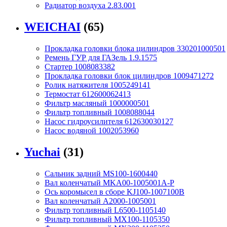
Радиатор воздуха 2.83.001
WEICHAI
(65)
Прокладка головки блока цилиндров 330201000501
Ремень ГУР для ГАЗель 1.9.1575
Стартер 1008083382
Прокладка головки блок цилиндров 1009471272
Ролик натяжителя 1005249141
Термостат 612600062413
Фильтр масляный 1000000501
Фильтр топливный 1008088044
Насос гидроусилителя 612630030127
Насос водяной 1002053960
Yuchai
(31)
Сальник задний MS100-1600440
Вал коленчатый MKA00-1005001A-P
Ось коромысел в сборе KJ100-1007100B
Вал коленчатый A2000-1005001
Фильтр топливный L6500-1105140
Фильтр топливный MX100-1105350