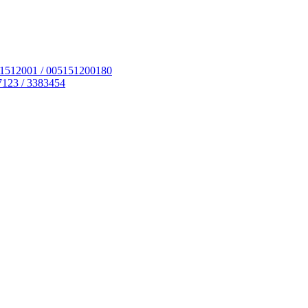
51512001 / 005151200180
7123 / 3383454