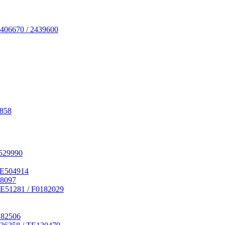
406670 / 2439600
7858
529990
RE504914
18097
E51281 / F0182029
182506