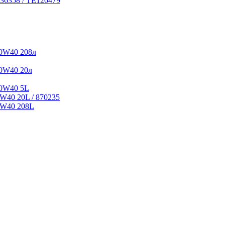
36358 / TE120479
0W40 208л
0W40 20л
10W40 5L
W40 20L / 870235
5W40 208L