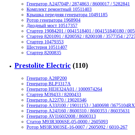
Генератор A24J704P / 2874863 / 8600017 / 5282841
Комплект ремонтный 10511403
Крышка передняя генератора 10491185
Ротор генератора 1968904
Диодный мост 10517357
Стартер 19084201 / 0041518401 / 004151840180 / 00
Стартер 8201091 / 8200592 / 8200108 / 3577354 / 272
Стартер 10479353
Шестерня 10511407
Стартер 8200835
Prestolite Electric
(110)
Генератор A28P200
Генератор BLP3317A
Генератор HEH324A01 / 1000974264
Стартер M39433 / 8200433
Генератор A22J70 / 19020346
Генератор A33J100 / 19011153 / 3400698 /3675104RX
Генератор A24J160 / 8600310 / 8600353 / 86035631
Генератор AVI160J2008 / 8600313
Статор M93R3006SE-05-0000 / 2605093
Ротор M93R3003SE-16-0007 / 2605092 / 6010-267