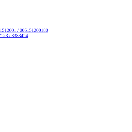
51512001 / 005151200180
7123 / 3383454