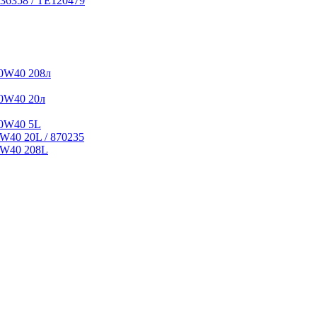
36358 / TE120479
0W40 208л
0W40 20л
10W40 5L
W40 20L / 870235
5W40 208L