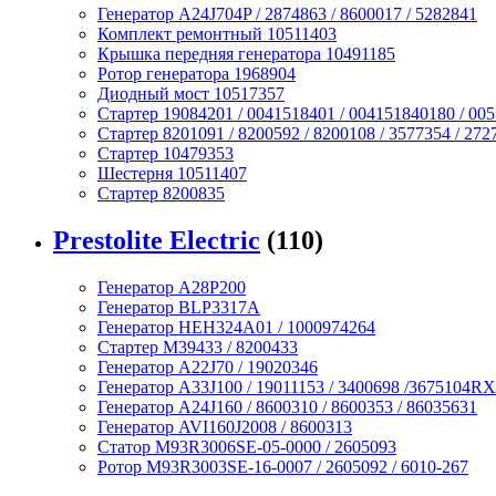
Генератор A24J704P / 2874863 / 8600017 / 5282841
Комплект ремонтный 10511403
Крышка передняя генератора 10491185
Ротор генератора 1968904
Диодный мост 10517357
Стартер 19084201 / 0041518401 / 004151840180 / 00
Стартер 8201091 / 8200592 / 8200108 / 3577354 / 272
Стартер 10479353
Шестерня 10511407
Стартер 8200835
Prestolite Electric
(110)
Генератор A28P200
Генератор BLP3317A
Генератор HEH324A01 / 1000974264
Стартер M39433 / 8200433
Генератор A22J70 / 19020346
Генератор A33J100 / 19011153 / 3400698 /3675104RX
Генератор A24J160 / 8600310 / 8600353 / 86035631
Генератор AVI160J2008 / 8600313
Статор M93R3006SE-05-0000 / 2605093
Ротор M93R3003SE-16-0007 / 2605092 / 6010-267