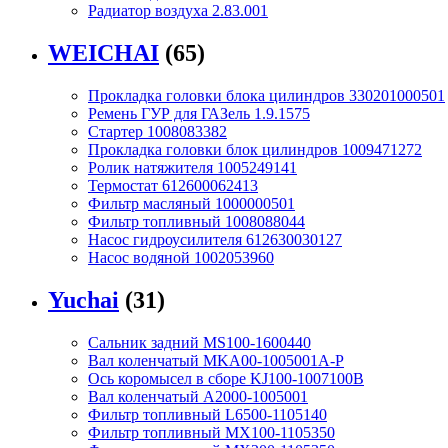
Радиатор воздуха 2.83.001
WEICHAI
(65)
Прокладка головки блока цилиндров 330201000501
Ремень ГУР для ГАЗель 1.9.1575
Стартер 1008083382
Прокладка головки блок цилиндров 1009471272
Ролик натяжителя 1005249141
Термостат 612600062413
Фильтр масляный 1000000501
Фильтр топливный 1008088044
Насос гидроусилителя 612630030127
Насос водяной 1002053960
Yuchai
(31)
Сальник задний MS100-1600440
Вал коленчатый MKA00-1005001A-P
Ось коромысел в сборе KJ100-1007100B
Вал коленчатый A2000-1005001
Фильтр топливный L6500-1105140
Фильтр топливный MX100-1105350