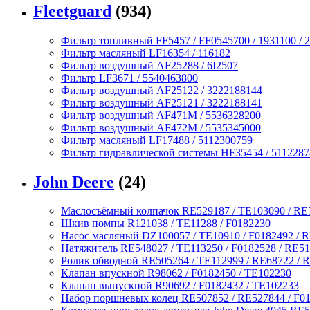
Fleetguard
(934)
Фильтр топливный FF5457 / FF0545700 / 1931100 / 2
Фильтр масляный LF16354 / 116182
Фильтр воздушный AF25288 / 6I2507
Фильтр LF3671 / 5540463800
Фильтр воздушный AF25122 / 3222188144
Фильтр воздушный AF25121 / 3222188141
Фильтр воздушный AF471M / 5536328200
Фильтр воздушный AF472M / 5535345000
Фильтр масляный LF17488 / 5112300759
Фильтр гидравлической системы HF35454 / 511228
John Deere
(24)
Маслосъёмный колпачок RE529187 / TE103090 / RE
Шкив помпы R121038 / TE11288 / F0182230
Насос масляный DZ100057 / TE10910 / F0182492 / 
Натяжитель RE548027 / TE113250 / F0182528 / RE5
Ролик обводной RE505264 / TE112999 / RE68722 / R
Клапан впускной R98062 / F0182450 / TE102230
Клапан выпускной R90692 / F0182432 / TE102233
Набор поршневых колец RE507852 / RE527844 / F0