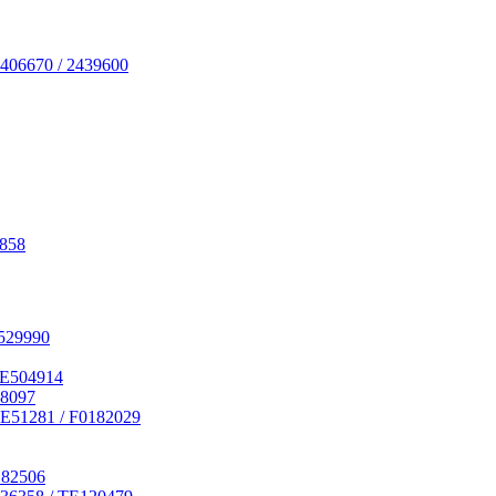
406670 / 2439600
7858
529990
RE504914
18097
E51281 / F0182029
182506