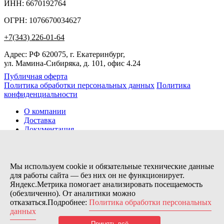
ИНН: 6670192764
ОГРН: 1076670034627
+7(343) 226-01-64
Адрес: РФ 620075, г. Екатеринбург,
ул. Мамина-Сибиряка, д. 101, офис 4.24
Публичная оферта
Политика обработки персональных данных
Политика
конфиденциальности
О компании
Доставка
Документация
Новости
Помощь
Контакты
Мы используем cookie и обязательные технические данные
для работы сайта — без них он не функционирует.
Яндекс.Метрика помогает анализировать посещаемость
Заказов сегодня / Всего
(обезличенно). От аналитики можно
14
отказаться.Подробнее:
Политика обработки персональных
11154
данных
Нас можно найти тут:
Принять всё