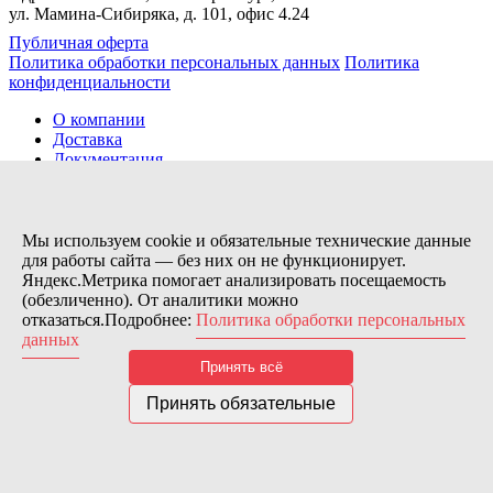
ул. Мамина-Сибиряка, д. 101, офис 4.24
Публичная оферта
Политика обработки персональных данных
Политика
конфиденциальности
О компании
Доставка
Документация
Новости
Помощь
Контакты
Мы используем cookie и обязательные технические данные
для работы сайта — без них он не функционирует.
Яндекс.Метрика помогает анализировать посещаемость
Заказов сегодня / Всего
(обезличенно). От аналитики можно
7
отказаться.Подробнее:
Политика обработки персональных
11115
данных
Нас можно найти тут:
Принять всё
© 2026 Motor Components. Все права защищены
Дизайн и разработка сайта
Nice’
N
’Easy
Принять обязательные
В связи с возникшими затруднениями с поставками из-за
рубежа и нестабильностью курса, цена товара может быть
скорректирована после заказа. Надеемся на Ваше понимание.
Понятно