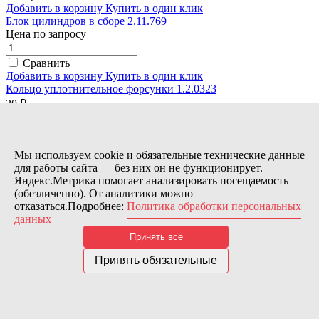
Добавить в корзину
Купить в один клик
Блок цилиндров в сборе 2.11.769
Цена по запросу
Сравнить
Добавить в корзину
Купить в один клик
Кольцо уплотнительное форсунки 1.2.0323
30 ₽
Сравнить
Добавить в корзину
Купить в один клик
Мы используем cookie и обязательные технические данные
Кольцо уплотнительное 16х3 1.1.2384
для работы сайта — без них он не функционирует.
35 ₽
Яндекс.Метрика помогает анализировать посещаемость
(обезличенно). От аналитики можно
Сравнить
отказаться.Подробнее:
Политика обработки персональных
Добавить в корзину
Купить в один клик
данных
Кольцо уплотнительное 7,3х2,4 1.1.2289
Принять всё
45 ₽
Принять обязательные
Сравнить
Добавить в корзину
Купить в один клик
Кольцевая прокладка KN6-2 1.2.0291
45 ₽