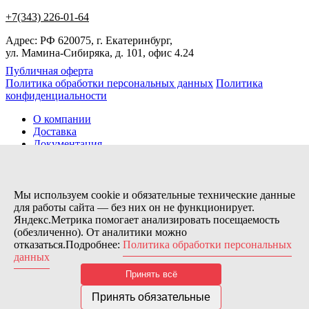
+7(343) 226-01-64
Адрес: РФ 620075, г. Екатеринбург,
ул. Мамина-Сибиряка, д. 101, офис 4.24
Публичная оферта
Политика обработки персональных данных
Политика
конфиденциальности
О компании
Доставка
Документация
Новости
Помощь
Контакты
Мы используем cookie и обязательные технические данные
для работы сайта — без них он не функционирует.
Яндекс.Метрика помогает анализировать посещаемость
Заказов сегодня / Всего
(обезличенно). От аналитики можно
56
отказаться.Подробнее:
Политика обработки персональных
11115
данных
Нас можно найти тут:
Принять всё
© 2026 Motor Components. Все права защищены
Дизайн и разработка сайта
Nice’
N
’Easy
Принять обязательные
В связи с возникшими затруднениями с поставками из-за