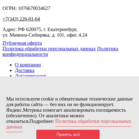
ОГРН: 1076670034627
+7(343) 226-01-64
Адрес: РФ 620075, г. Екатеринбург,
ул. Мамина-Сибиряка, д. 101, офис 4.24
Публичная оферта
Политика обработки персональных данных
Политика
конфиденциальности
О компании
Доставка
Документация
Новости
Помощь
Контакты
Мы используем cookie и обязательные технические данные
для работы сайта — без них он не функционирует.
Яндекс.Метрика помогает анализировать посещаемость
Заказов сегодня / Всего
(обезличенно). От аналитики можно
18
отказаться.Подробнее:
Политика обработки персональных
11154
данных
Нас можно найти тут:
Принять всё
© 2026 Motor Components. Все права защищены