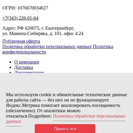
ОГРН: 1076670034627
+7(343) 226-01-64
Адрес: РФ 620075, г. Екатеринбург,
ул. Мамина-Сибиряка, д. 101, офис 4.24
Публичная оферта
Политика обработки персональных данных
Политика
конфиденциальности
О компании
Доставка
Документация
Новости
Помощь
Контакты
Мы используем cookie и обязательные технические данные
для работы сайта — без них он не функционирует.
Яндекс.Метрика помогает анализировать посещаемость
Заказов сегодня / Всего
(обезличенно). От аналитики можно
59
отказаться.Подробнее:
Политика обработки персональных
11173
данных
Нас можно найти тут:
Принять всё
© 2026 Motor Components. Все права защищены