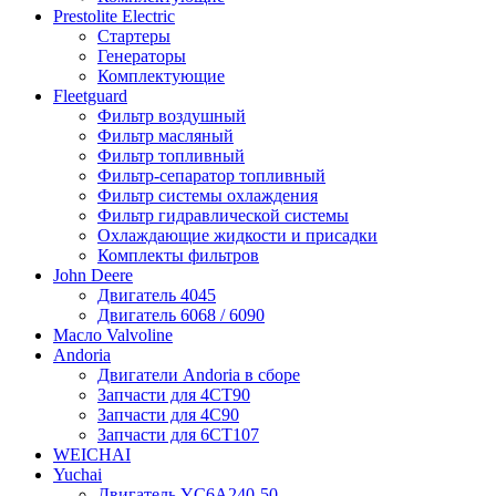
Prestolite Electric
Стартеры
Генераторы
Комплектующие
Fleetguard
Фильтр воздушный
Фильтр масляный
Фильтр топливный
Фильтр-сепаратор топливный
Фильтр системы охлаждения
Фильтр гидравлической системы
Охлаждающие жидкости и присадки
Комплекты фильтров
John Deere
Двигатель 4045
Двигатель 6068 / 6090
Масло Valvoline
Andoria
Двигатели Andoria в сборе
Запчасти для 4CT90
Запчасти для 4С90
Запчасти для 6CT107
WEICHAI
Yuchai
Двигатель YC6A240-50