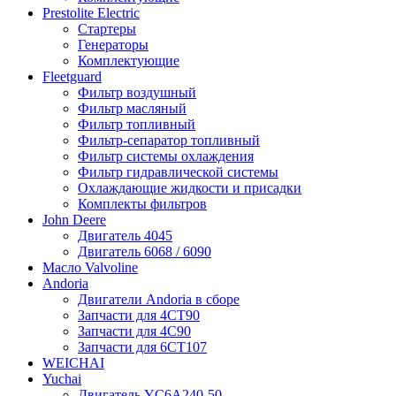
Prestolite Electric
Стартеры
Генераторы
Комплектующие
Fleetguard
Фильтр воздушный
Фильтр масляный
Фильтр топливный
Фильтр-сепаратор топливный
Фильтр системы охлаждения
Фильтр гидравлической системы
Охлаждающие жидкости и присадки
Комплекты фильтров
John Deere
Двигатель 4045
Двигатель 6068 / 6090
Масло Valvoline
Andoria
Двигатели Andoria в сборе
Запчасти для 4CT90
Запчасти для 4С90
Запчасти для 6CT107
WEICHAI
Yuchai
Двигатель YC6A240-50