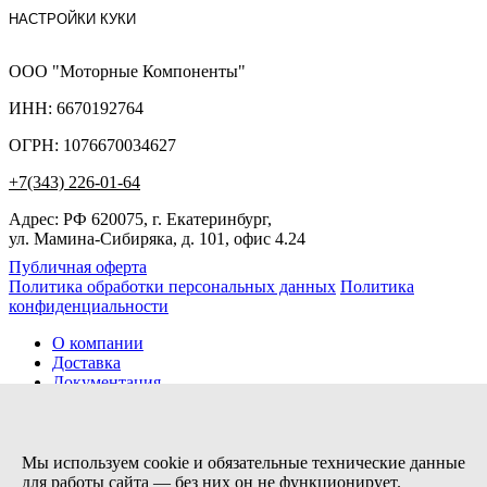
НАСТРОЙКИ КУКИ
ООО "Моторные Компоненты"
ИНН: 6670192764
ОГРН: 1076670034627
+7(343) 226-01-64
Адрес: РФ 620075, г. Екатеринбург,
ул. Мамина-Сибиряка, д. 101, офис 4.24
Публичная оферта
Политика обработки персональных данных
Политика
конфиденциальности
О компании
Доставка
Документация
Новости
Помощь
Контакты
Мы используем cookie и обязательные технические данные
для работы сайта — без них он не функционирует.