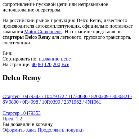
сопротивление пусковой цепи или неправильное
использование оператором.
На российский рынок продукцию Delco Remy, известного
производителя автокомплектующих, официально поставляет
компания
Motor Components
. На странице представлены
стартеры Delco Remy
для легкового, грузового транспорта,
спецтехники.
Вид:
Сортировать по:
названию
цене
На странице:
40
80
120
200
Все
Delco Remy
Стартер 10479343 / 10479372 / 11730036 / 8200209 / 3636821 /
6V0890 / 0R4998 / 10R0399 / 2371962 / 4N1061
Стартер 10479353
Пред.
1
2
Вы добавили в корзину
Оформить заказ
Продолжить покупки