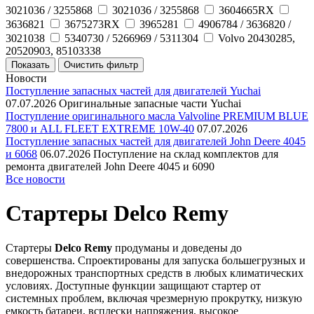
3021036 / 3255868
3021036 / ­3255868
3604665RX
3636821
3675273RX
3965281
4906784 / 3636820 /
3021038
5340730 / 5266969 / 5311304
Volvo 20430285,
20520903, 85103338
Новости
Поступление запасных частей для двигателей Yuchai
07.07.2026
Оригинальные запасные части Yuchai
Поступление оригинального масла Valvoline PREMIUM BLUE
7800 и ALL FLEET EXTREME 10W-40
07.07.2026
Поступление запасных частей для двигателей John Deere 4045
и 6068
06.07.2026
Поступление на склад комплектов для
ремонта двигателей John Deere 4045 и 6090
Все новости
Стартеры Delco Remy
Стартеры
Delco Remy
продуманы и доведены до
совершенства. Спроектированы для запуска большегрузных и
внедорожных транспортных средств в любых климатических
условиях. Доступные функции защищают стартер от
системных проблем, включая чрезмерную прокрутку, низкую
емкость батареи, всплески напряжения, высокое