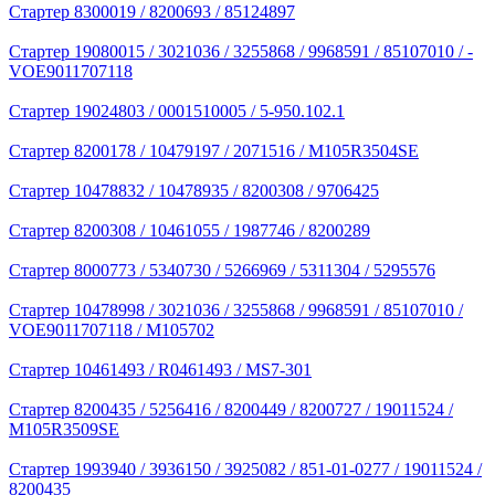
Стартер 8300019 / 8200693 / 85124897
Стартер 19080015 / 3021036 / ­3255868 / 9968591 / 85107010 / ­
VOE9011707118
Стартер 19024803 / 0001510005 / 5-950.102.1
Стартер 8200178 / 10479197 / 2071516 / M105R3504SE
Стартер 10478832 / 10478935 / 8200308 / 9706425
Стартер 8200308 / 10461055 / 1987746 / 8200289
Стартер 8000773 / 5340730 / 5266969 / 5311304 / 5295576
Стартер 10478998 / 3021036 / 3255868 / 9968591 / 85107010 /
VOE9011707118 / M105702
Стартер 10461493 / R0461493 / MS7-301
Стартер 8200435 / 5256416 / 8200449 / 8200727 / 19011524 /
M105R3509SE
Стартер 1993940 / 3936150 / 3925082 / 851-01-0277 / 19011524 /
8200435