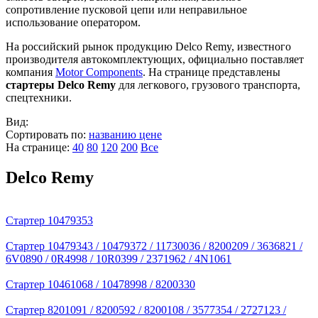
сопротивление пусковой цепи или неправильное
использование оператором.
На российский рынок продукцию Delco Remy, известного
производителя автокомплектующих, официально поставляет
компания
Motor Components
. На странице представлены
стартеры Delco Remy
для легкового, грузового транспорта,
спецтехники.
Вид:
Сортировать по:
названию
цене
На странице:
40
80
120
200
Все
Delco Remy
Стартер 10479353
Стартер 10479343 / 10479372 / 11730036 / 8200209 / 3636821 /
6V0890 / 0R4998 / 10R0399 / 2371962 / 4N1061
Стартер 10461068 / 10478998 / 8200330
Стартер 8201091 / 8200592 / 8200108 / 3577354 / 2727123 /