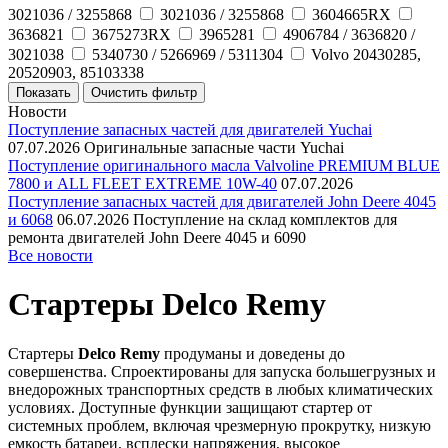
3021036 / 3255868
3021036 / ­3255868
3604665RX
3636821
3675273RX
3965281
4906784 / 3636820 /
3021038
5340730 / 5266969 / 5311304
Volvo 20430285,
20520903, 85103338
Новости
Поступление запасных частей для двигателей Yuchai
07.07.2026
Оригинальные запасные части Yuchai
Поступление оригинального масла Valvoline PREMIUM BLUE
7800 и ALL FLEET EXTREME 10W-40
07.07.2026
Поступление запасных частей для двигателей John Deere 4045
и 6068
06.07.2026
Поступление на склад комплектов для
ремонта двигателей John Deere 4045 и 6090
Все новости
Стартеры Delco Remy
Стартеры
Delco Remy
продуманы и доведены до
совершенства. Спроектированы для запуска большегрузных и
внедорожных транспортных средств в любых климатических
условиях. Доступные функции защищают стартер от
системных проблем, включая чрезмерную прокрутку, низкую
емкость батареи, всплески напряжения, высокое