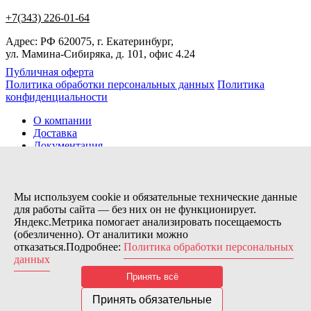
+7(343) 226-01-64
Адрес: РФ 620075, г. Екатеринбург,
ул. Мамина-Сибиряка, д. 101, офис 4.24
Публичная оферта
Политика обработки персональных данных
Политика
конфиденциальности
О компании
Доставка
Документация
Новости
Помощь
Контакты
Мы используем cookie и обязательные технические данные
для работы сайта — без них он не функционирует.
Яндекс.Метрика помогает анализировать посещаемость
Заказов сегодня / Всего
(обезличенно). От аналитики можно
5
отказаться.Подробнее:
Политика обработки персональных
11173
данных
Нас можно найти тут:
Принять всё
© 2026 Motor Components. Все права защищены
Дизайн и разработка сайта
Nice’
N
’Easy
Принять обязательные
В связи с возникшими затруднениями с поставками из-за