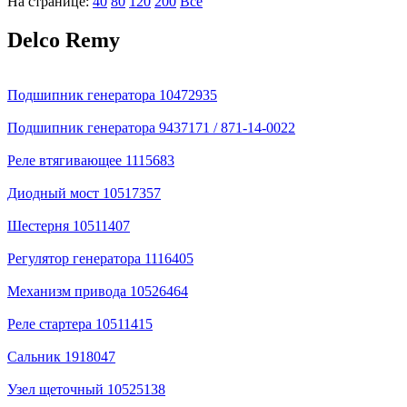
На странице:
40
80
120
200
Все
Delco Remy
Подшипник генератора 10472935
Подшипник генератора 9437171 / 871-14-0022
Реле втягивающее 1115683
Диодный мост 10517357
Шестерня 10511407
Регулятор генератора 1116405
Механизм привода 10526464
Реле стартера 10511415
Сальник 1918047
Узел щеточный 10525138