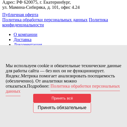
Адрес: РФ 620075, г. Екатеринбург,
ул. Мамина-Сибиряка, д. 101, офис 4.24
Публичная оферта
Политика обработки персональных данных
Политика
конфиденциальности
О компании
Доставка
Документация
Новости
Помощь
Контакты
Мы используем cookie и обязательные технические данные
для работы сайта — без них он не функционирует.
Яндекс.Метрика помогает анализировать посещаемость
Заказов сегодня / Всего
(обезличенно). От аналитики можно
86
отказаться.Подробнее:
Политика обработки персональных
11194
данных
Нас можно найти тут:
Принять всё
© 2026 Motor Components. Все права защищены
Дизайн и разработка сайта
Nice’
N
’Easy
Принять обязательные
В связи с возникшими затруднениями с поставками из-за
рубежа и нестабильностью курса, цена товара может быть
скорректирована после заказа. Надеемся на Ваше понимание.
Понятно