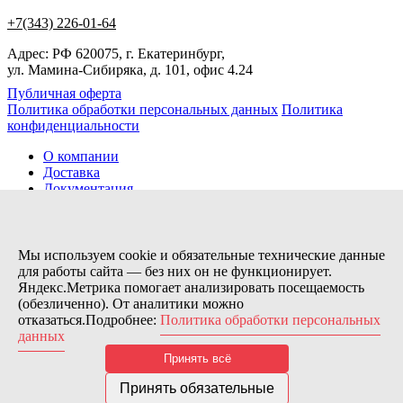
+7(343) 226-01-64
Адрес: РФ 620075, г. Екатеринбург,
ул. Мамина-Сибиряка, д. 101, офис 4.24
Публичная оферта
Политика обработки персональных данных
Политика
конфиденциальности
О компании
Доставка
Документация
Новости
Помощь
Контакты
Мы используем cookie и обязательные технические данные
для работы сайта — без них он не функционирует.
Яндекс.Метрика помогает анализировать посещаемость
Заказов сегодня / Всего
(обезличенно). От аналитики можно
14
отказаться.Подробнее:
Политика обработки персональных
11154
данных
Нас можно найти тут:
Принять всё
© 2026 Motor Components. Все права защищены
Дизайн и разработка сайта
Nice’
N
’Easy
Принять обязательные
В связи с возникшими затруднениями с поставками из-за