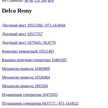
На странице:
40
80
120
200
Все
Delco Remy
Диодный мост 10512366 / 871-14-0044
Диодный мост 10517357
Диодный мост 1875645 / 9L6776
Комплект ремонтный 10511403
Крышка передняя генератора 10491185
Механизм привода 10483809
Механизм привода 10526464
Механизм привода 1893560
Подшипник генератора 10472935
Подшипник генератора 9437171 / 871-14-0022