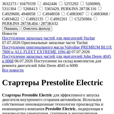
3632273 / 10479339
4942446
5255292
5266969,
5311304
5268413
5363429, PERKINS 2873K116
C4929600, 4948058
C4948058
C4983067
C4983068 /
C4934622
C4992135
C4992261
C5256984
PERKINS 2873K404 / 2873K632
Новости
Поступление запасных частей для двигателей Yuchai
07.07.2026
Оригинальные запасные части Yuchai
Поступление оригинального масла Valvoline PREMIUM BLUE
7800 и ALL FLEET EXTREME 10W-40
07.07.2026
Поступление запасных частей для двигателей John Deere 4045
и 6068
06.07.2026
Поступление на склад комплектов для
ремонта двигателей John Deere 4045 и 6090
Все новости
Стартеры Prestolite Electric
Стартеры Prestolite Electric
для эффективного запуска
двигателя внутреннего сгорания автомобиля. Используя
собственные инновационные технологии производства и
инжиниринга компания
Prestolite Electric
, лидирующая в
производстве генераторов, стартеров и аккумуляторов,