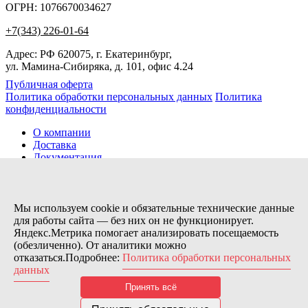
ОГРН: 1076670034627
+7(343) 226-01-64
Адрес: РФ 620075, г. Екатеринбург,
ул. Мамина-Сибиряка, д. 101, офис 4.24
Публичная оферта
Политика обработки персональных данных
Политика
конфиденциальности
О компании
Доставка
Документация
Новости
Помощь
Контакты
Мы используем cookie и обязательные технические данные
для работы сайта — без них он не функционирует.
Яндекс.Метрика помогает анализировать посещаемость
Заказов сегодня / Всего
(обезличенно). От аналитики можно
10
отказаться.Подробнее:
Политика обработки персональных
11154
данных
Нас можно найти тут:
Принять всё
© 2026 Motor Components. Все права защищены
Дизайн и разработка сайта
Nice’
N
’Easy