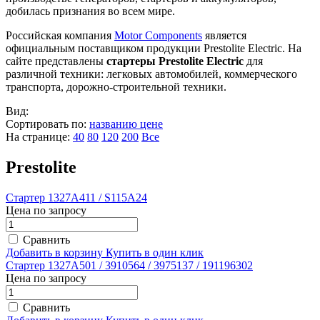
добилась признания во всем мире.
Российская компания
Motor Components
является
официальным поставщиком продукции Prestolite Electric. На
сайте представлены
стартеры Prestolite Electric
для
различной техники: легковых автомобилей, коммерческого
транспорта, дорожно-строительной техники.
Вид:
Сортировать по:
названию
цене
На странице:
40
80
120
200
Все
Prestolite
Стартер 1327A411 / S115A24
Цена по запросу
Сравнить
Добавить в корзину
Купить в один клик
Стартер 1327A501 / 3910564 / 3975137 / 191196302
Цена по запросу
Сравнить