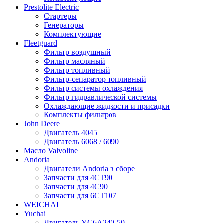
Prestolite Electric
Стартеры
Генераторы
Комплектующие
Fleetguard
Фильтр воздушный
Фильтр масляный
Фильтр топливный
Фильтр-сепаратор топливный
Фильтр системы охлаждения
Фильтр гидравлической системы
Охлаждающие жидкости и присадки
Комплекты фильтров
John Deere
Двигатель 4045
Двигатель 6068 / 6090
Масло Valvoline
Andoria
Двигатели Andoria в сборе
Запчасти для 4CT90
Запчасти для 4С90
Запчасти для 6CT107
WEICHAI
Yuchai
Двигатель YC6A240-50