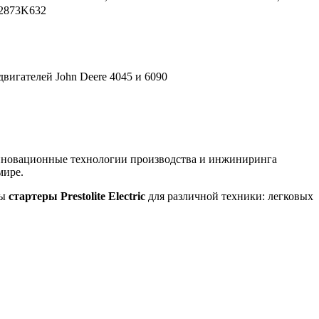
2873K632
вигателей John Deere 4045 и 6090
инновационные технологии производства и инжиниринга
мире.
ны
стартеры Prestolite Electric
для различной техники: легковых