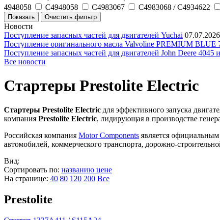
4948058
C4948058
C4983067
C4983068 / C4934622
Новости
Поступление запасных частей для двигателей Yuchai
07.07.2026
Поступление оригинального масла Valvoline PREMIUM BLU
Поступление запасных частей для двигателей John Deere 4045 
Все новости
Стартеры Prestolite Electric
Стартеры Prestolite Electric
для эффективного запуска двигат
компания
Prestolite Electric
, лидирующая в производстве генера
Российская компания
Motor Components
является официальным п
автомобилей, коммерческого транспорта, дорожно-строительно
Вид:
Сортировать по:
названию
цене
На странице:
40
80
120
200
Все
Prestolite