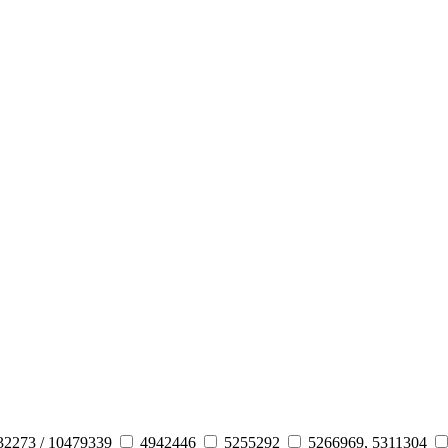
32273 / 10479339
4942446
5255292
5266969, 5311304