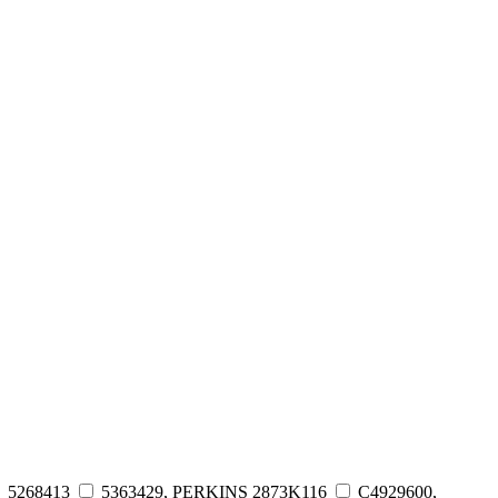
5268413
5363429, PERKINS 2873K116
C4929600,