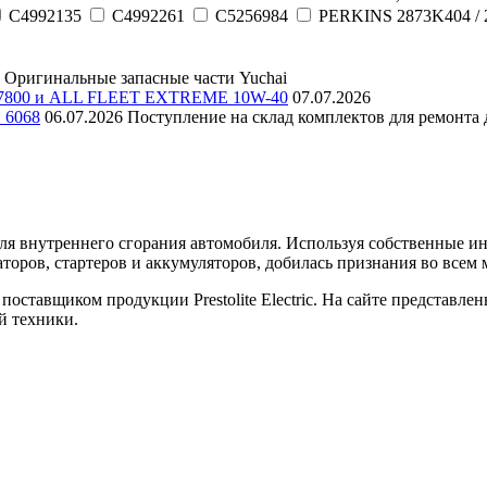
C4992135
C4992261
C5256984
PERKINS 2873K404 / 
Оригинальные запасные части Yuchai
E 7800 и ALL FLEET EXTREME 10W-40
07.07.2026
и 6068
06.07.2026
Поступление на склад комплектов для ремонта д
еля внутреннего сгорания автомобиля. Используя собственные 
торов, стартеров и аккумуляторов, добилась признания во всем 
оставщиком продукции Prestolite Electric. На сайте представле
й техники.