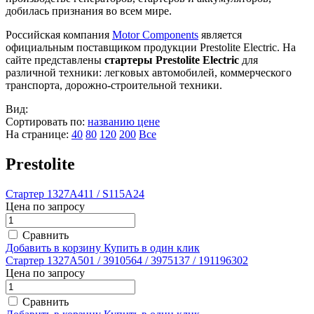
добилась признания во всем мире.
Российская компания
Motor Components
является
официальным поставщиком продукции Prestolite Electric. На
сайте представлены
стартеры Prestolite Electric
для
различной техники: легковых автомобилей, коммерческого
транспорта, дорожно-строительной техники.
Вид:
Сортировать по:
названию
цене
На странице:
40
80
120
200
Все
Prestolite
Стартер 1327A411 / S115A24
Цена по запросу
Сравнить
Добавить в корзину
Купить в один клик
Стартер 1327A501 / 3910564 / 3975137 / 191196302
Цена по запросу
Сравнить