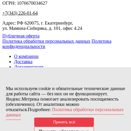
ОГРН: 1076670034627
+7(343) 226-01-64
Адрес: РФ 620075, г. Екатеринбург,
ул. Мамина-Сибиряка, д. 101, офис 4.24
Публичная оферта
Политика обработки персональных данных
Политика
конфиденциальности
О компании
Доставка
Документация
Новости
Помощь
Контакты
Мы используем cookie и обязательные технические данные
для работы сайта — без них он не функционирует.
Яндекс.Метрика помогает анализировать посещаемость
Заказов сегодня / Всего
(обезличенно). От аналитики можно
11
отказаться.Подробнее:
Политика обработки персональных
11173
данных
Нас можно найти тут:
Принять всё
© 2026 Motor Components. Все права защищены
Дизайн и разработка сайта
Nice’
N
’Easy