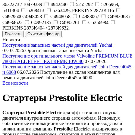
3632273 / 10479339
4942446
5255292
5266969,
5311304
5268413
5363429, PERKINS 2873K116
C4929600, 4948058
C4948058
C4983067
C4983068 /
C4934622
C4992135
C4992261
C5256984
PERKINS 2873K404 / 2873K632
Новости
Поступление запасных частей для двигателей Yuchai
07.07.2026
Оригинальные запасные части Yuchai
Поступление оригинального масла Valvoline PREMIUM BLUE
7800 и ALL FLEET EXTREME 10W-40
07.07.2026
Поступление запасных частей для двигателей John Deere 4045
и 6068
06.07.2026
Поступление на склад комплектов для
ремонта двигателей John Deere 4045 и 6090
Все новости
Стартеры Prestolite Electric
Стартеры Prestolite Electric
для эффективного запуска
двигателя внутреннего сгорания автомобиля. Используя
собственные инновационные технологии производства и
инжиниринга компания
Prestolite Electric
, лидирующая в
производстве генераторов, стартеров и аккумуляторов,