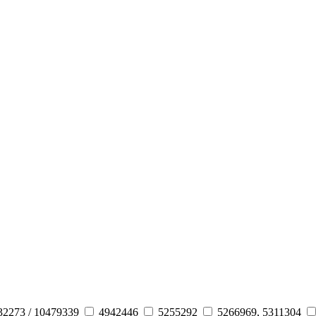
32273 / 10479339
4942446
5255292
5266969, 5311304