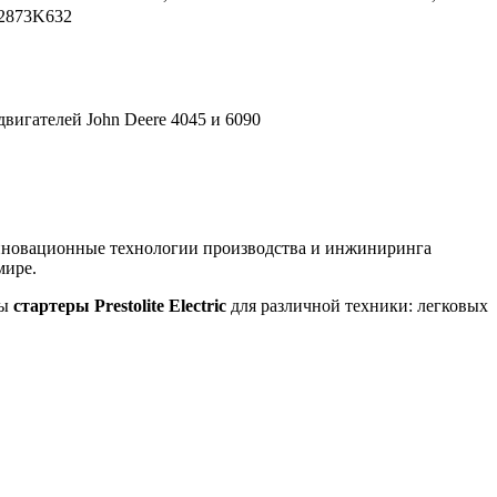
2873K632
вигателей John Deere 4045 и 6090
инновационные технологии производства и инжиниринга
мире.
ны
стартеры Prestolite Electric
для различной техники: легковых