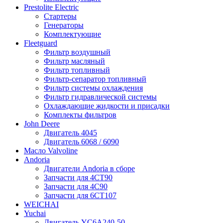
Prestolite Electric
Стартеры
Генераторы
Комплектующие
Fleetguard
Фильтр воздушный
Фильтр масляный
Фильтр топливный
Фильтр-сепаратор топливный
Фильтр системы охлаждения
Фильтр гидравлической системы
Охлаждающие жидкости и присадки
Комплекты фильтров
John Deere
Двигатель 4045
Двигатель 6068 / 6090
Масло Valvoline
Andoria
Двигатели Andoria в сборе
Запчасти для 4CT90
Запчасти для 4С90
Запчасти для 6CT107
WEICHAI
Yuchai
Двигатель YC6A240-50