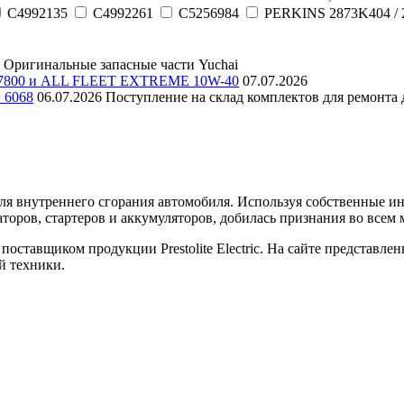
C4992135
C4992261
C5256984
PERKINS 2873K404 / 
Оригинальные запасные части Yuchai
E 7800 и ALL FLEET EXTREME 10W-40
07.07.2026
и 6068
06.07.2026
Поступление на склад комплектов для ремонта д
еля внутреннего сгорания автомобиля. Используя собственные 
торов, стартеров и аккумуляторов, добилась признания во всем 
оставщиком продукции Prestolite Electric. На сайте представле
й техники.