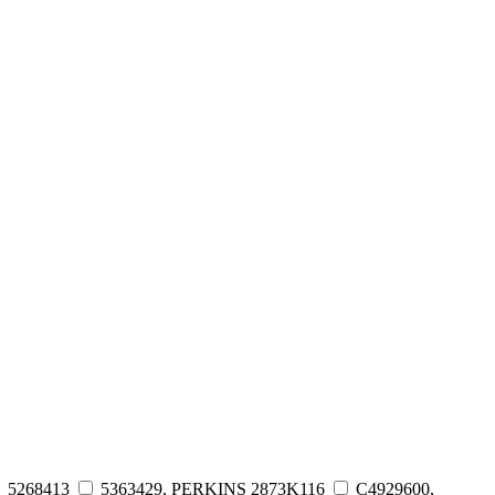
5268413
5363429, PERKINS 2873K116
C4929600,