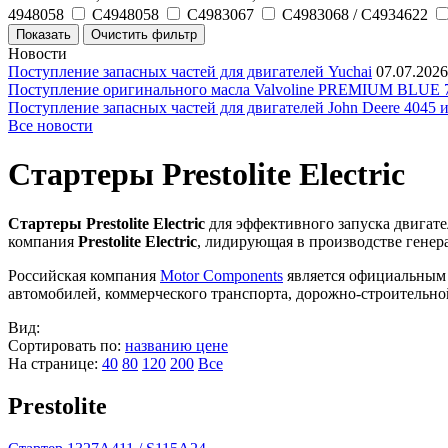
4948058
C4948058
C4983067
C4983068 / C4934622
Новости
Поступление запасных частей для двигателей Yuchai
07.07.2026
Поступление оригинального масла Valvoline PREMIUM BLU
Поступление запасных частей для двигателей John Deere 4045 
Все новости
Стартеры Prestolite Electric
Стартеры Prestolite Electric
для эффективного запуска двигат
компания
Prestolite Electric
, лидирующая в производстве генера
Российская компания
Motor Components
является официальным п
автомобилей, коммерческого транспорта, дорожно-строительно
Вид:
Сортировать по:
названию
цене
На странице:
40
80
120
200
Все
Prestolite