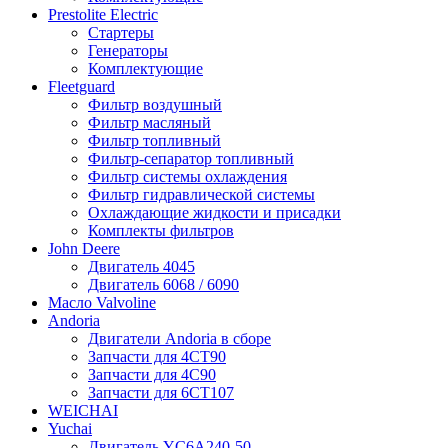
Prestolite Electric
Стартеры
Генераторы
Комплектующие
Fleetguard
Фильтр воздушный
Фильтр масляный
Фильтр топливный
Фильтр-сепаратор топливный
Фильтр системы охлаждения
Фильтр гидравлической системы
Охлаждающие жидкости и присадки
Комплекты фильтров
John Deere
Двигатель 4045
Двигатель 6068 / 6090
Масло Valvoline
Andoria
Двигатели Andoria в сборе
Запчасти для 4CT90
Запчасти для 4С90
Запчасти для 6CT107
WEICHAI
Yuchai
Двигатель YC6A240-50