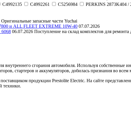
C4992135
C4992261
C5256984
PERKINS 2873K404 / 
Оригинальные запасные части Yuchai
E 7800 и ALL FLEET EXTREME 10W-40
07.07.2026
и 6068
06.07.2026
Поступление на склад комплектов для ремонта д
еля внутреннего сгорания автомобиля. Используя собственные 
торов, стартеров и аккумуляторов, добилась признания во всем 
оставщиком продукции Prestolite Electric. На сайте представле
й техники.