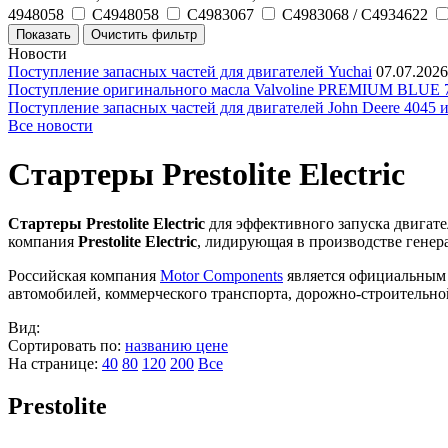
4948058
C4948058
C4983067
C4983068 / C4934622
Новости
Поступление запасных частей для двигателей Yuchai
07.07.2026
Поступление оригинального масла Valvoline PREMIUM BLU
Поступление запасных частей для двигателей John Deere 4045 
Все новости
Стартеры Prestolite Electric
Стартеры Prestolite Electric
для эффективного запуска двигат
компания
Prestolite Electric
, лидирующая в производстве генера
Российская компания
Motor Components
является официальным п
автомобилей, коммерческого транспорта, дорожно-строительно
Вид:
Сортировать по:
названию
цене
На странице:
40
80
120
200
Все
Prestolite