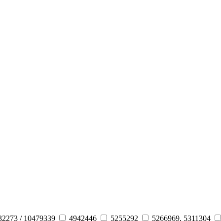
32273 / 10479339
4942446
5255292
5266969, 5311304