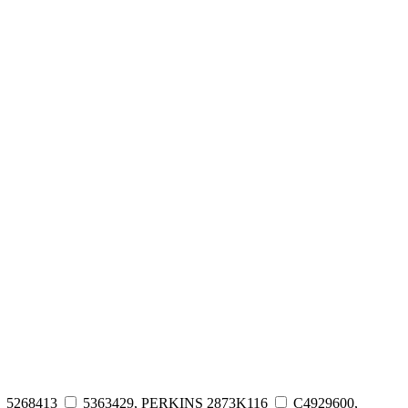
5268413
5363429, PERKINS 2873K116
C4929600,