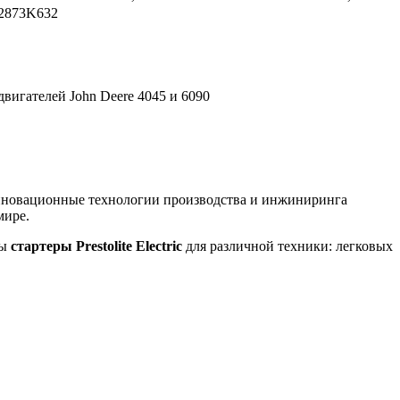
2873K632
вигателей John Deere 4045 и 6090
инновационные технологии производства и инжиниринга
мире.
ны
стартеры Prestolite Electric
для различной техники: легковых