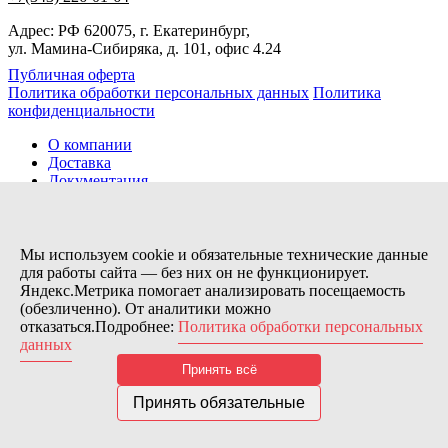
Адрес: РФ 620075, г. Екатеринбург,
ул. Мамина-Сибиряка, д. 101, офис 4.24
Публичная оферта
Политика обработки персональных данных
Политика
конфиденциальности
О компании
Доставка
Документация
Новости
Помощь
Контакты
Мы используем cookie и обязательные технические данные
для работы сайта — без них он не функционирует.
Яндекс.Метрика помогает анализировать посещаемость
Заказов сегодня / Всего
(обезличенно). От аналитики можно
11
отказаться.Подробнее:
Политика обработки персональных
11173
данных
Нас можно найти тут:
Принять всё
© 2026 Motor Components. Все права защищены
Дизайн и разработка сайта
Nice’
N
’Easy
Принять обязательные
В связи с возникшими затруднениями с поставками из-за
рубежа и нестабильностью курса, цена товара может быть
скорректирована после заказа. Надеемся на Ваше понимание.