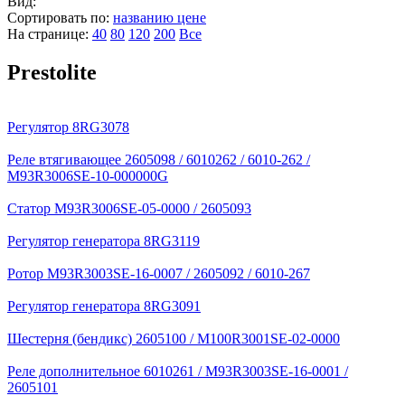
Вид:
Сортировать по:
названию
цене
На странице:
40
80
120
200
Все
Prestolite
Регулятор 8RG3078
Реле втягивающее 2605098 / 6010262 / 6010-262 /
M93R3006SE-10-000000G
Статор M93R3006SE-05-0000 / 2605093
Регулятор генератора 8RG3119
Ротор M93R3003SE-16-0007 / 2605092 / 6010-267
Регулятор генератора 8RG3091
Шестерня (бендикс) 2605100 / M100R3001SE-02-0000
Реле дополнительное 6010261 / M93R3003SE-16-0001 /
2605101