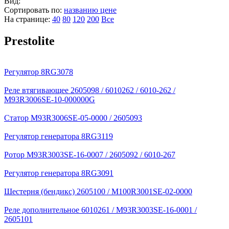
Вид:
Сортировать по:
названию
цене
На странице:
40
80
120
200
Все
Prestolite
Регулятор 8RG3078
Реле втягивающее 2605098 / 6010262 / 6010-262 /
M93R3006SE-10-000000G
Статор M93R3006SE-05-0000 / 2605093
Регулятор генератора 8RG3119
Ротор M93R3003SE-16-0007 / 2605092 / 6010-267
Регулятор генератора 8RG3091
Шестерня (бендикс) 2605100 / M100R3001SE-02-0000
Реле дополнительное 6010261 / M93R3003SE-16-0001 /
2605101