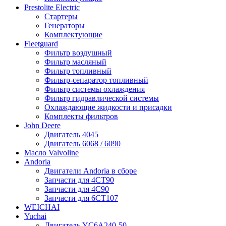
Prestolite Electric
Стартеры
Генераторы
Комплектующие
Fleetguard
Фильтр воздушный
Фильтр масляный
Фильтр топливный
Фильтр-сепаратор топливный
Фильтр системы охлаждения
Фильтр гидравлической системы
Охлаждающие жидкости и присадки
Комплекты фильтров
John Deere
Двигатель 4045
Двигатель 6068 / 6090
Масло Valvoline
Andoria
Двигатели Andoria в сборе
Запчасти для 4CT90
Запчасти для 4С90
Запчасти для 6CT107
WEICHAI
Yuchai
Двигатель YC6A240-50