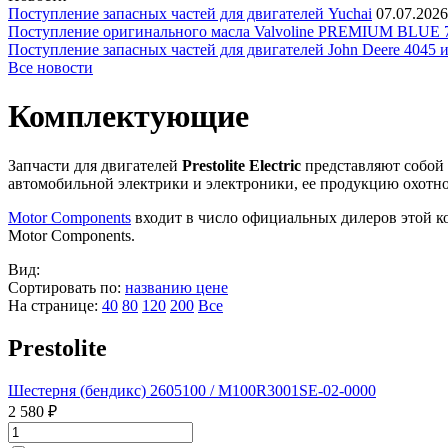
Поступление запасных частей для двигателей Yuchai
07.07.2026
Поступление оригинального масла Valvoline PREMIUM BLU
Поступление запасных частей для двигателей John Deere 4045 
Все новости
Комплектующие
Запчасти для двигателей
Prestolite Electric
представляют собой 
автомобильной электрики и электроники, ее продукцию охотн
Motor Components
входит в число официальных дилеров этой к
Motor Components.
Вид:
Сортировать по:
названию
цене
На странице:
40
80
120
200
Все
Prestolite
Шестерня (бендикс) 2605100 / M100R3001SE-02-0000
2 580 ₽