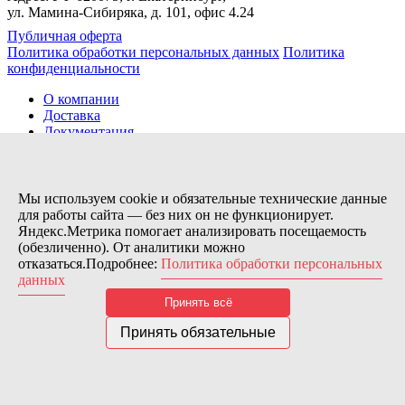
ул. Мамина-Сибиряка, д. 101, офис 4.24
Публичная оферта
Политика обработки персональных данных
Политика
конфиденциальности
О компании
Доставка
Документация
Новости
Помощь
Контакты
Мы используем cookie и обязательные технические данные
для работы сайта — без них он не функционирует.
Яндекс.Метрика помогает анализировать посещаемость
Заказов сегодня / Всего
(обезличенно). От аналитики можно
5
отказаться.Подробнее:
Политика обработки персональных
11173
данных
Нас можно найти тут:
Принять всё
© 2026 Motor Components. Все права защищены
Дизайн и разработка сайта
Nice’
N
’Easy
Принять обязательные
В связи с возникшими затруднениями с поставками из-за
рубежа и нестабильностью курса, цена товара может быть
скорректирована после заказа. Надеемся на Ваше понимание.
Понятно