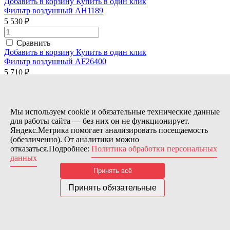
Добавить в корзину
Купить в один клик
Фильтр воздушный AH1189
5 530 ₽
Сравнить
Добавить в корзину
Купить в один клик
Фильтр воздушный AF26400
5 710 ₽
Сравнить
Добавить в корзину
Купить в один клик
Мы используем cookie и обязательные технические данные
Фильтр воздушный AF25960
для работы сайта — без них он не функционирует.
5 765 ₽
Яндекс.Метрика помогает анализировать посещаемость
(обезличенно). От аналитики можно
Сравнить
отказаться.Подробнее:
Политика обработки персональных
Добавить в корзину
Купить в один клик
данных
Фильтр воздушный AF25899
Принять всё
5 771 ₽
Принять обязательные
Сравнить
Добавить в корзину
Купить в один клик
Фильтр воздушный AF929
5 775 ₽