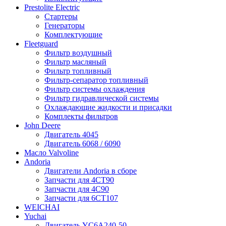
Prestolite Electric
Стартеры
Генераторы
Комплектующие
Fleetguard
Фильтр воздушный
Фильтр масляный
Фильтр топливный
Фильтр-сепаратор топливный
Фильтр системы охлаждения
Фильтр гидравлической системы
Охлаждающие жидкости и присадки
Комплекты фильтров
John Deere
Двигатель 4045
Двигатель 6068 / 6090
Масло Valvoline
Andoria
Двигатели Andoria в сборе
Запчасти для 4CT90
Запчасти для 4С90
Запчасти для 6CT107
WEICHAI
Yuchai
Двигатель YC6A240-50