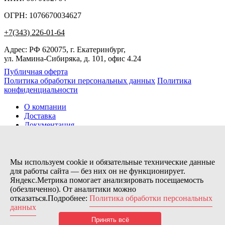
ОГРН: 1076670034627
+7(343) 226-01-64
Адрес: РФ 620075, г. Екатеринбург,
ул. Мамина-Сибиряка, д. 101, офис 4.24
Публичная оферта
Политика обработки персональных данных
Политика
конфиденциальности
О компании
Доставка
Документация
Новости
Помощь
Контакты
Мы используем cookie и обязательные технические данные
для работы сайта — без них он не функционирует.
Яндекс.Метрика помогает анализировать посещаемость
Заказов сегодня / Всего
(обезличенно). От аналитики можно
3
отказаться.Подробнее:
Политика обработки персональных
11173
данных
Нас можно найти тут:
Принять всё
© 2026 Motor Components. Все права защищены