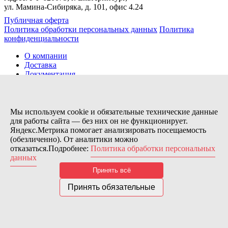
ул. Мамина-Сибиряка, д. 101, офис 4.24
Публичная оферта
Политика обработки персональных данных
Политика
конфиденциальности
О компании
Доставка
Документация
Новости
Помощь
Контакты
Мы используем cookie и обязательные технические данные
для работы сайта — без них он не функционирует.
Яндекс.Метрика помогает анализировать посещаемость
Заказов сегодня / Всего
(обезличенно). От аналитики можно
18
отказаться.Подробнее:
Политика обработки персональных
11154
данных
Нас можно найти тут:
Принять всё
© 2026 Motor Components. Все права защищены
Дизайн и разработка сайта
Nice’
N
’Easy
Принять обязательные
В связи с возникшими затруднениями с поставками из-за
рубежа и нестабильностью курса, цена товара может быть
скорректирована после заказа. Надеемся на Ваше понимание.
Понятно