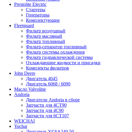
Prestolite Electric
Стартеры
Генераторы
Комплектующие
Fleetguard
Фильтр воздушный
Фильтр масляный
Фильтр топливный
Фильтр-сепаратор топливный
Фильтр системы охлаждения
Фильтр гидравлической системы
Охлаждающие жидкости и присадки
Комплекты фильтров
John Deere
Двигатель 4045
Двигатель 6068 / 6090
Масло Valvoline
Andoria
Двигатели Andoria в сборе
Запчасти для 4CT90
Запчасти для 4С90
Запчасти для 6CT107
WEICHAI
Yuchai
Двигатель YC6A240-50