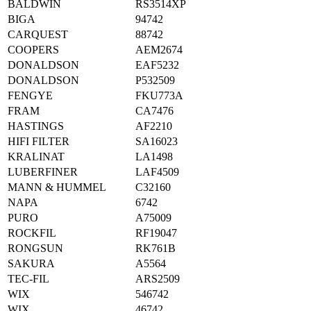
BALDWIN
RS3514XP
BIGA
94742
CARQUEST
88742
COOPERS
AEM2674
DONALDSON
EAF5232
DONALDSON
P532509
FENGYE
FKU773A
FRAM
CA7476
HASTINGS
AF2210
HIFI FILTER
SA16023
KRALINAT
LA1498
LUBERFINER
LAF4509
MANN & HUMMEL
C32160
NAPA
6742
PURO
A75009
ROCKFIL
RF19047
RONGSUN
RK761B
SAKURA
A5564
TEC-FIL
ARS2509
WIX
546742
WIX
46742